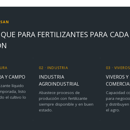
USAN
QUE PARA FERTILIZANTES PARA CADA
ÓN
TURA
02 · INDUSTRIA
03 · VIVERO
A Y CAMPO
INDUSTRIA
VIVEROS Y
AGROINDUSTRIAL
COMERCIA
izante líquido
mporada, listo
Abastece procesos de
Capacidad co
o el cultivo lo
producción con fertilizante
para negoci
siempre disponible y en buen
y distribuye
estado.
el agro.