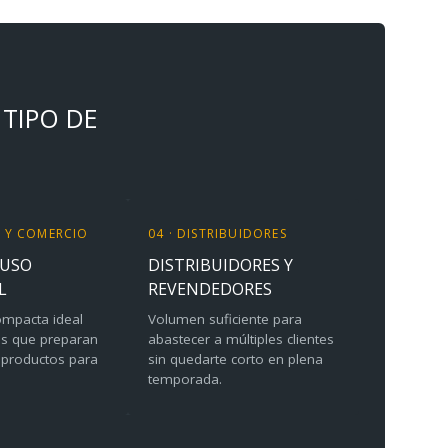
 TIPO DE
S Y COMERCIO
04 · DISTRIBUIDORES
 USO
DISTRIBUIDORES Y
L
REVENDEDORES
mpacta ideal
Volumen suficiente para
os que preparan
abastecer a múltiples clientes
n productos para
sin quedarte corto en plena
temporada.