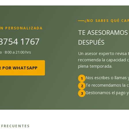
¿NO SABES QUÉ CA
ÓN PERSONALIZADA
TE ASESORAMOS 
 3754 1767
DESPUÉS
· 8:00 a 21:00 hrs
Un asesor experto revisa t
recomienda la capacidad c
plena temporada.
IR POR WHATSAPP
Nos escribes o llamas 
1
Te recomendamos la ca
2
Gestionamos el pago y 
3
 FRECUENTES