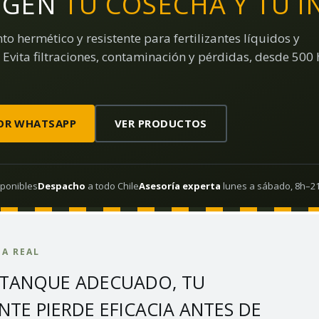
EGEN
TU COSECHA Y TU I
 hermético y resistente para fertilizantes líquidos y
Evita filtraciones, contaminación y pérdidas, desde 500 
OR WHATSAPP
VER PRODUCTOS
ponibles
Despacho
a todo Chile
Asesoría experta
lunes a sábado, 8h–2
A REAL
STANQUE ADECUADO, TU
ANTE PIERDE EFICACIA ANTES DE