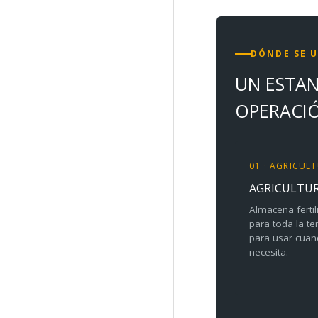
DÓNDE SE 
UN ESTAN
OPERACI
01 · AGRICUL
AGRICULTUR
Almacena fertil
para toda la te
para usar cuand
necesita.