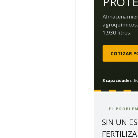
PROT
Almacenamiento
agroquímicos. 
1.930 litros.
COTIZAR P
3 capacidades
dis
EL PROBLEM
SIN UN E
FERTILIZ