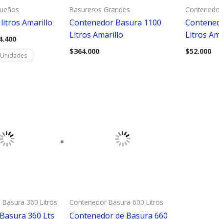
queños
Basureros Grandes
Contenedor
litros Amarillo
Contenedor Basura 1100
Contened
Litros Amarillo
Litros Am
Rango
4.400
de
$
364.000
$
52.000
precios:
 Unidades
desde
$46.880
hasta
$234.400
 Basura 360 Litros
Contenedor Basura 600 Litros
Basura 360 Lts
Contenedor de Basura 660