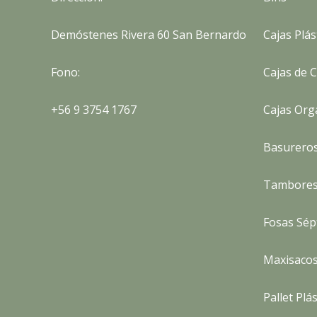
Demóstenes Rivera 60 San Bernardo
Cajas Plás
Fono:
Cajas de 
+56 9 3754 1767
Cajas Org
Basurero
Tambores
Fosas Sép
Maxisaco
Pallet Plá