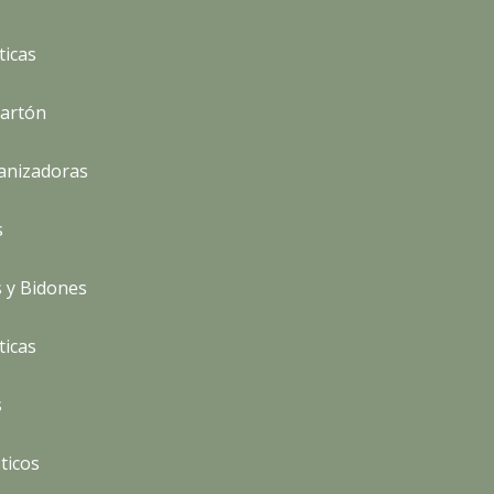
ticas
Cartón
anizadoras
s
 y Bidones
ticas
s
sticos