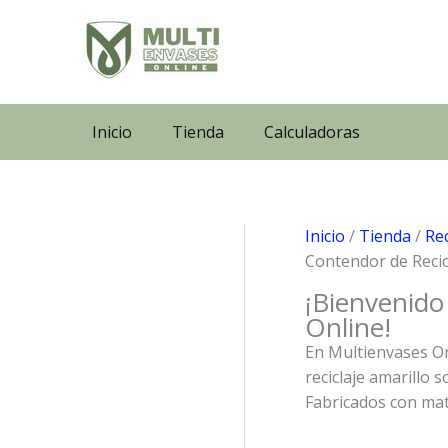
Ir
al
contenido
Inicio
Tienda
Calculadoras
Inicio
/
Tienda
/
Rec
Contendor de Recic
¡Bienvenido
Online!
En Multienvases On
reciclaje amarillo 
Fabricados con mate