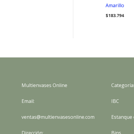
Amarillo
$
183.794
Multienvases Online
Categoría
Email:
IBC
ventas@multienvasesonline.com
Estanque 
Dirección:
Bins