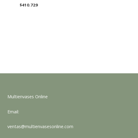
$
410.729
Multienvases Online
Email:
ventas@multienvasesonline.com