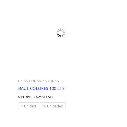
CAJAS ORGANIZADORAS
BAUL COLORES 100 LTS
Rango
$
21.915
-
$
219.150
de
precios:
1 Unidad
10 Unidades
desde
$21.915
hasta
$219.150