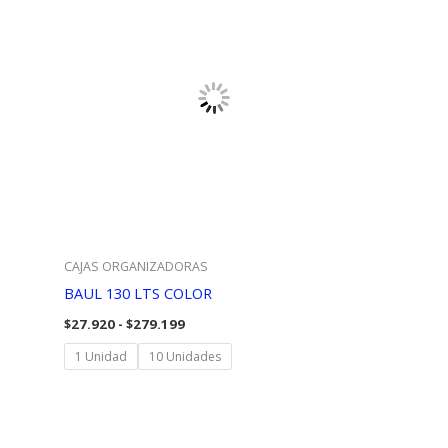
CAJAS ORGANIZADORAS
BAUL 130 LTS COLOR
Rango
$
27.920
-
$
279.199
de
precios:
1 Unidad
10 Unidades
desde
$27.920
hasta
$279.199