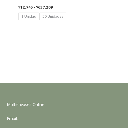
Rango
$
12.745
-
$
637.209
de
precios:
1 Unidad
50 Unidades
desde
$12.745
hasta
$637.209
Multienvases Online
Email: