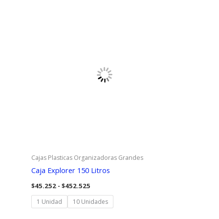
$185.900
Cajas Plasticas Organizadoras Grandes
Caja Explorer 150 Litros
Rango
$
45.252
-
$
452.525
de
precios:
1 Unidad
10 Unidades
desde
$45.252