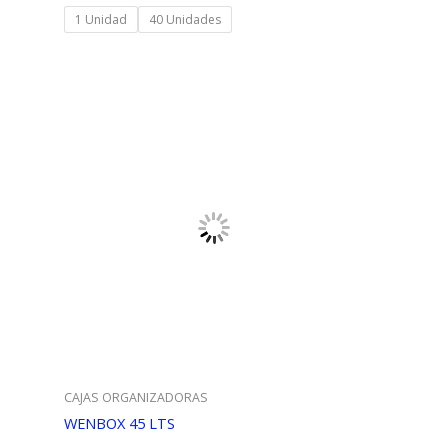
precios:
1 Unidad
40 Unidades
desde
$11.684
hasta
$467.380
CAJAS ORGANIZADORAS
WENBOX 45 LTS