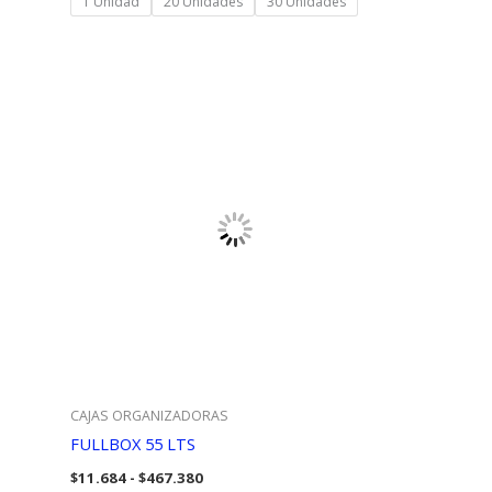
1 Unidad
20 Unidades
30 Unidades
desde
$17.175
hasta
$515.250
CAJAS ORGANIZADORAS
FULLBOX 55 LTS
Rango
$
11.684
-
$
467.380
de