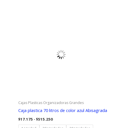
$21.500
hasta
$215.000
Cajas Plasticas Organizadoras Grandes
Caja plastica 70 litros de color azul Abisagrada
Rango
$
17.175
-
$
515.250
de
precios: