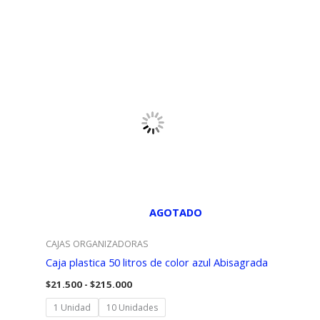
hasta
$452.525
AGOTADO
CAJAS ORGANIZADORAS
Caja plastica 50 litros de color azul Abisagrada
Rango
$
21.500
-
$
215.000
de
precios:
1 Unidad
10 Unidades
desde