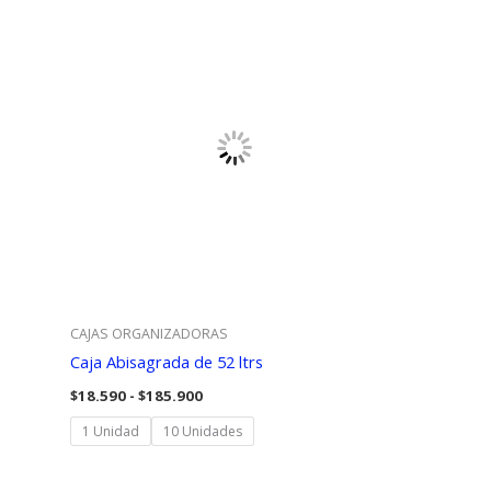
CAJAS ORGANIZADORAS
Caja Abisagrada de 52 ltrs
Rango
$
18.590
-
$
185.900
de
precios:
1 Unidad
10 Unidades
desde
$18.590
hasta