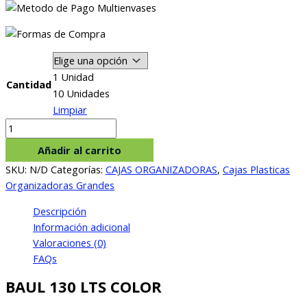
1 Unidad
Cantidad
10 Unidades
Limpiar
BAUL
130
Añadir al carrito
LTS
SKU:
N/D
Categorías:
CAJAS ORGANIZADORAS
,
Cajas Plasticas
COLOR
Organizadoras Grandes
cantidad
Descripción
Información adicional
Valoraciones (0)
FAQs
BAUL 130 LTS COLOR