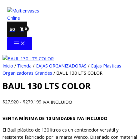
Ir
al
contenido
$
0
Inicio
/
Tienda
/
CAJAS ORGANIZADORAS
/
Cajas Plasticas
Organizadoras Grandes
/ BAUL 130 LTS COLOR
BAUL 130 LTS COLOR
Rango
$
27.920
-
$
279.199
IVA INCLUIDO
de
precios:
VENTA MÍNIMA DE 10 UNIDADES IVA INCLUIDO
desde
El Baúl plástico de 130 litros es un contenedor versátil y
$27.920
resistente fabricado por la marca Wenco. Diseñado con material
hasta