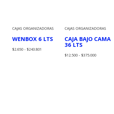
CAJAS ORGANIZADORAS
CAJAS ORGANIZADORAS
WENBOX 6 LTS
CAJA BAJO CAMA
36 LTS
Rango
$
2.650
-
$
243.801
de
Rango
$
12.500
-
$
375.000
precios:
de
desde
precios:
$2.650
desde
hasta
$12.500
$243.801
hasta
$375.000