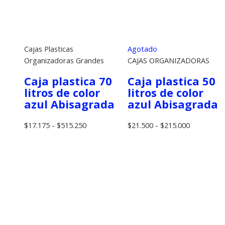
Cajas Plasticas
Agotado
Organizadoras Grandes
CAJAS ORGANIZADORAS
Caja plastica 70
Caja plastica 50
litros de color
litros de color
azul Abisagrada
azul Abisagrada
Rango
Rango
$
17.175
-
$
515.250
$
21.500
-
$
215.000
de
de
precios:
precios:
desde
desde
$17.175
$21.500
hasta
hasta
$515.250
$215.000