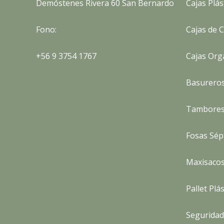
Demóstenes Rivera 60 San Bernardo
Cajas Plás
Fono:
Cajas de 
+56 9 3754 1767
Cajas Org
Basurero
Tambores
Fosas Sép
Maxisaco
Pallet Plá
Seguridad