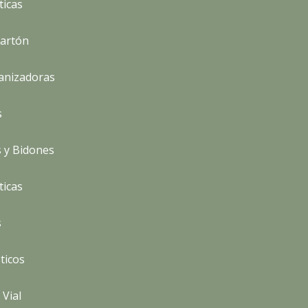
ticas
Cartón
anizadoras
s
 y Bidones
ticas
s
sticos
 Vial