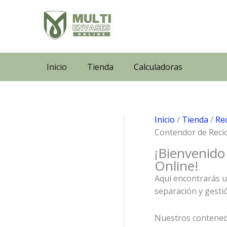
Ir
al
contenido
Inicio
Tienda
Calculadoras
Inicio
/
Tienda
/
Rec
Contendor de Recic
¡Bienvenido
Online!
Aquí encontrarás un
separación y gesti
Nuestros contenedo