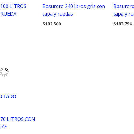
100 LITROS
Basurero 240 litros gris con
Basurero 
 RUEDA
tapa y ruedas
tapa y r
$
102.500
$
183.794
OTADO
70 LITROS CON
DAS