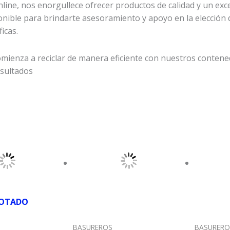
ine, nos enorgullece ofrecer productos de calidad y un excel
onible para brindarte asesoramiento y apoyo en la elección d
icas.
ienza a reciclar de manera eficiente con nuestros contenedor
esultados
OTADO
BASUREROS
BASURERO