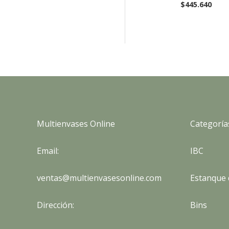
$
445.640
Multienvases Online
Categoría
Email:
IBC
ventas@multienvasesonline.com
Estanque 
Dirección:
Bins