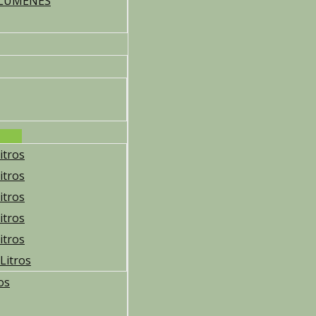
OLUMENES
itros
itros
itros
itros
itros
Litros
os