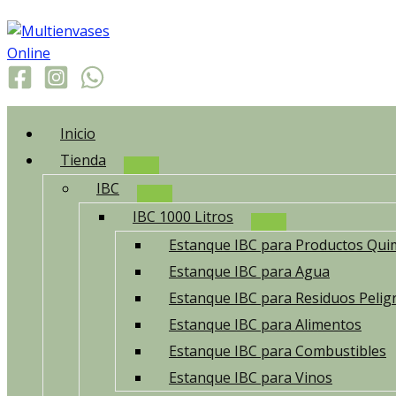
Ir
al
contenido
Inicio
Tienda
IBC
IBC 1000 Litros
Estanque IBC para Productos Qui
Estanque IBC para Agua
Estanque IBC para Residuos Pelig
Estanque IBC para Alimentos
Estanque IBC para Combustibles
Estanque IBC para Vinos