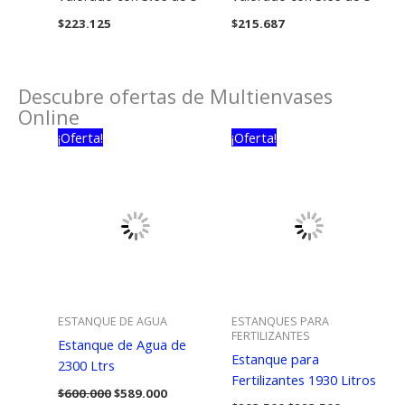
$
223.125
$
215.687
Descubre ofertas de Multienvases
Online
¡Oferta!
¡Oferta!
ESTANQUE DE AGUA
ESTANQUES PARA
FERTILIZANTES
Estanque de Agua de
Estanque para
2300 Ltrs
Fertilizantes 1930 Litros
El
El
$
600.000
$
589.000
El
El
precio
precio