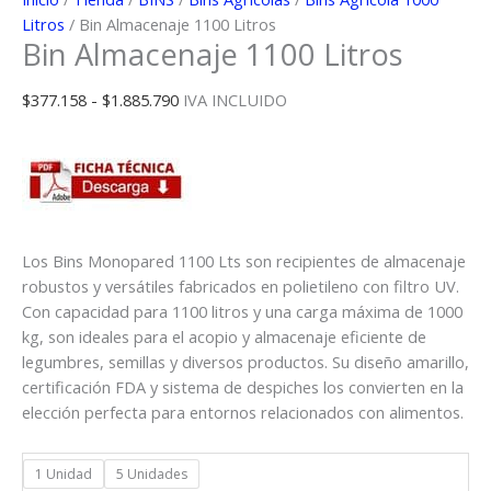
Litros
/ Bin Almacenaje 1100 Litros
Bin Almacenaje 1100 Litros
Rango
$
377.158
-
$
1.885.790
IVA INCLUIDO
de
precios:
desde
$377.158
hasta
$1.885.790
Los Bins Monopared 1100 Lts son recipientes de almacenaje
robustos y versátiles fabricados en polietileno con filtro UV.
Con capacidad para 1100 litros y una carga máxima de 1000
kg, son ideales para el acopio y almacenaje eficiente de
legumbres, semillas y diversos productos. Su diseño amarillo,
certificación FDA y sistema de despiches los convierten en la
elección perfecta para entornos relacionados con alimentos.
1 Unidad
5 Unidades