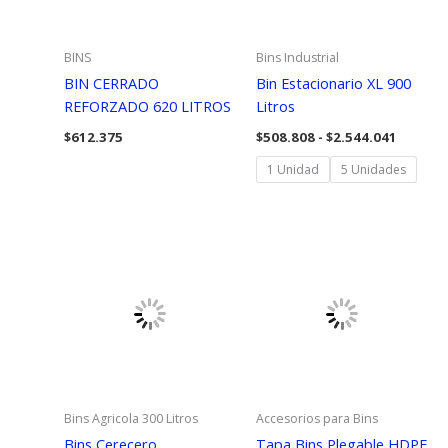
BINS
Bins Industrial
BIN CERRADO
Bin Estacionario XL 900
REFORZADO 620 LITROS
Litros
Rango
$
612.375
$
508.808
-
$
2.544.041
de
precios
1 Unidad
5 Unidades
desde
$508.80
hasta
$2.544.
Bins Agricola 300 Litros
Accesorios para Bins
Bins Cerecero
Tapa Bins Plegable HDPE