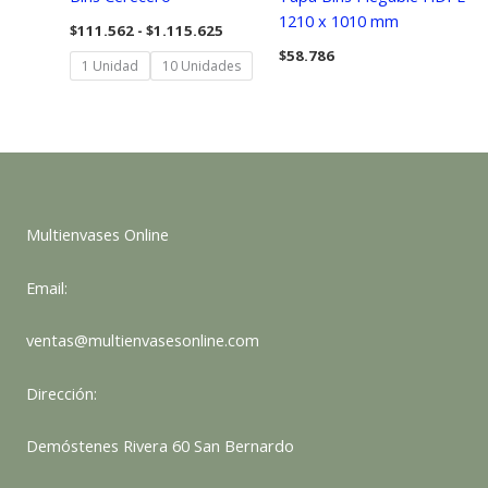
1210 x 1010 mm
Rango
$
111.562
-
$
1.115.625
de
$
58.786
precios:
1 Unidad
10 Unidades
desde
$111.562
hasta
$1.115.625
Multienvases Online
Email:
ventas@multienvasesonline.com
Dirección:
Demóstenes Rivera 60 San Bernardo