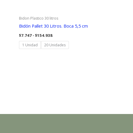
Bidon Plastico 30 litros
Bidón Pallet 30 Litros. Boca 5,5 cm
Rango
$
7.747
-
$
154.938
de
precios:
1 Unidad
20 Unidades
desde
$7.747
hasta
$154.938