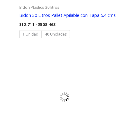
Bidon Plastico 30 litros
Bidon 30 Litros Pallet Apilable con Tapa 5.4 cms
Rango
$
12.711
-
$
508.463
de
precios:
1 Unidad
40 Unidades
desde
$12.711
hasta
$508.463