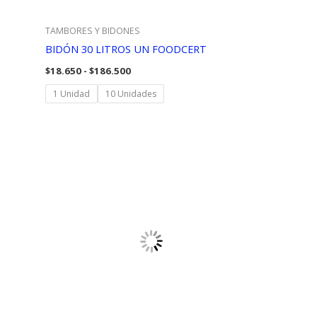
TAMBORES Y BIDONES
BIDÓN 30 LITROS UN FOODCERT
Rango
$
18.650
-
$
186.500
de
precios:
1 Unidad
10 Unidades
desde
$18.650
hasta
$186.500