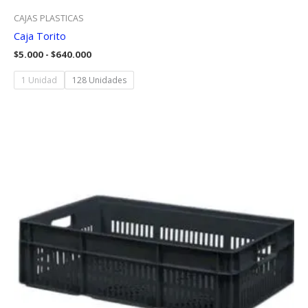
CAJAS PLASTICAS
Caja Torito
Rango
$
5.000
-
$
640.000
de
precios:
1 Unidad
128 Unidades
desde
$5.000
hasta
$640.000