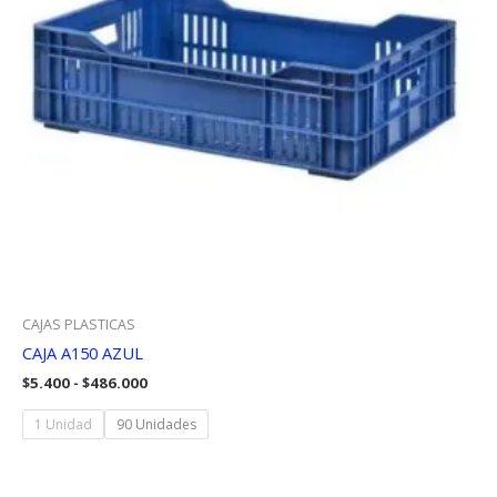
CAJAS PLASTICAS
CAJA A150 AZUL
Rango
$
5.400
-
$
486.000
de
precios:
1 Unidad
90 Unidades
desde
$5.400
hasta
$486.000