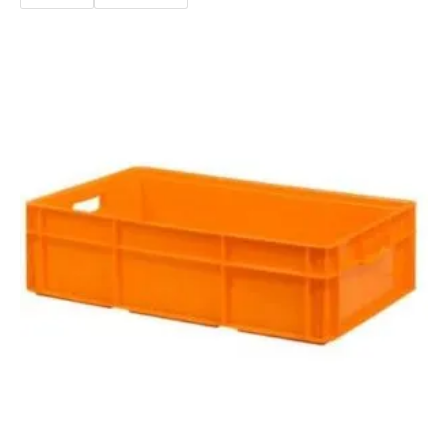
desde
$8.111
hasta
$608.350