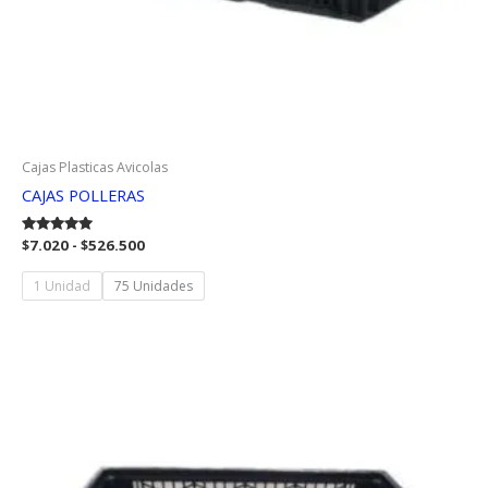
Cajas Plasticas Avicolas
CAJAS POLLERAS
Rango
Valorado
$
7.020
-
$
526.500
con
de
5.00
precios:
de 5
1 Unidad
75 Unidades
desde
$7.020
hasta
$526.500