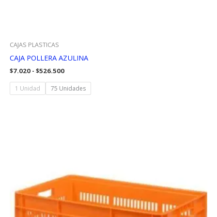
CAJAS PLASTICAS
CAJA POLLERA AZULINA
Rango
$
7.020
-
$
526.500
de
precios:
1 Unidad
75 Unidades
desde
$7.020
hasta
$526.500