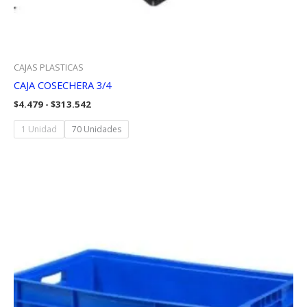
CAJAS PLASTICAS
CAJA COSECHERA 3/4
Rango
$
4.479
-
$
313.542
de
precios:
1 Unidad
70 Unidades
desde
$4.479
hasta
$313.542