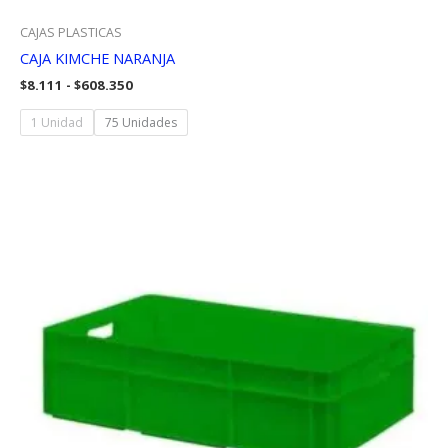
CAJAS PLASTICAS
CAJA KIMCHE NARANJA
Rango
$
8.111
-
$
608.350
de
precios:
1 Unidad
75 Unidades
desde
$8.111
hasta
$608.350