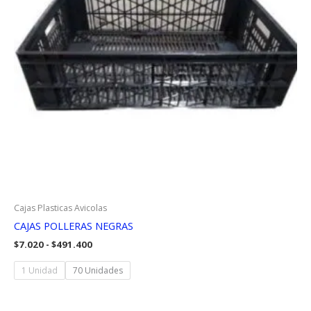
Cajas Plasticas Avicolas
CAJAS POLLERAS NEGRAS
Rango
$
7.020
-
$
491.400
de
precios:
1 Unidad
70 Unidades
desde
$7.020
hasta