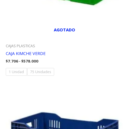
AGOTADO
CAJAS PLASTICAS
CAJA KIMCHE VERDE
Rango
$
7.706
-
$
578.000
de
precios:
1 Unidad
75 Unidades
desde
$7.706
hasta
$578.000