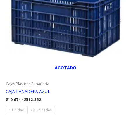
AGOTADO
Cajas Plasticas Panaderia
CAJA PANADERA AZUL
Rango
$
10.674
-
$
512.352
de
precios:
1 Unidad
48 Unidades
desde
$10.674
hasta
$512.352