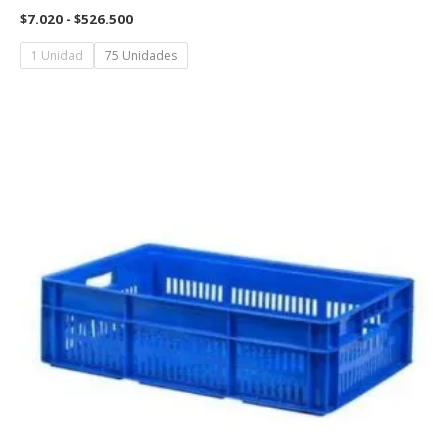
Rango
$
7.020
-
$
526.500
de
precios:
1 Unidad
75 Unidades
desde
$7.020
hasta
$526.500