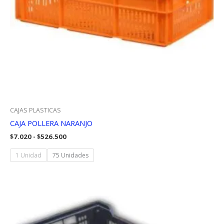
CAJAS PLASTICAS
CAJA POLLERA NARANJO
Rango
$
7.020
-
$
526.500
de
precios:
1 Unidad
75 Unidades
desde
$7.020
hasta
$526.500