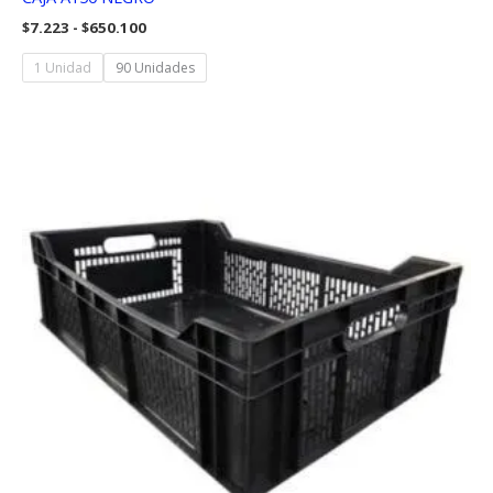
Rango
$
7.223
-
$
650.100
de
precios:
1 Unidad
90 Unidades
desde
$7.223
hasta
$650.100