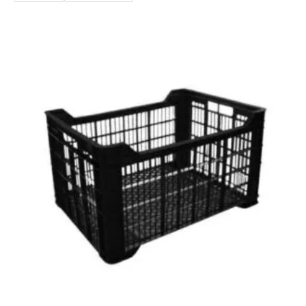
desde
$2.859
hasta
$366.025