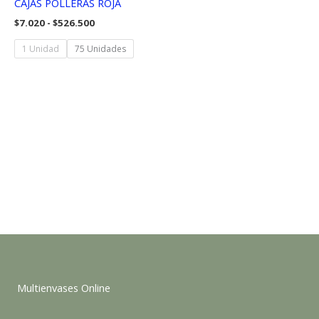
CAJAS POLLERAS ROJA
Rango
$
7.020
-
$
526.500
de
precios:
1 Unidad
75 Unidades
desde
$7.020
hasta
$526.500
Multienvases Online