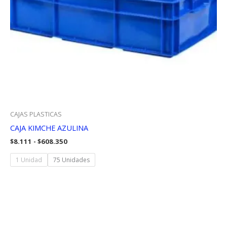
CAJAS PLASTICAS
CAJA KIMCHE AZULINA
Rango
$
8.111
-
$
608.350
de
precios:
1 Unidad
75 Unidades
desde
$8.111
hasta
$608.350