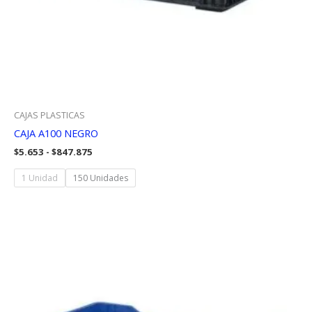
CAJAS PLASTICAS
CAJA A100 NEGRO
Rango
$
5.653
-
$
847.875
de
precios:
1 Unidad
150 Unidades
desde
$5.653
hasta
$847.875