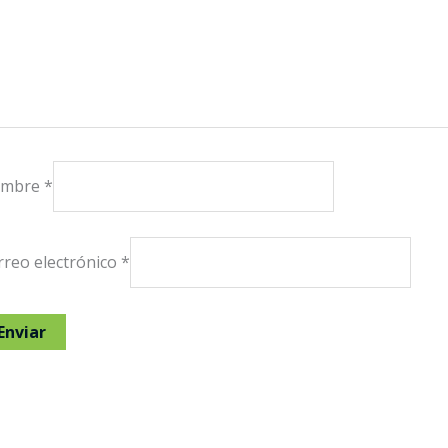
mbre
*
rreo electrónico
*