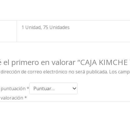
$10.722
$12.645
hasta
hasta
$171.550
$126.449
1 Unidad, 75 Unidades
é el primero en valorar “CAJA KIMCH
dirección de correo electrónico no será publicada.
Los camp
 puntuación
*
 valoración
*