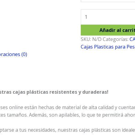
CAJA
KIMCHE
VERDE
Añadir al carri
cantidad
SKU:
N/D
Categorías:
CA
Cajas Plasticas para Pe
raciones (0)
tras cajas plásticas resistentes y duraderas!
es online están hechas de material de alta calidad y cuenta
es tamaños. Además, son apilables, lo que te permitirá aho
tarse a tus necesidades, nuestras cajas plásticas son idea