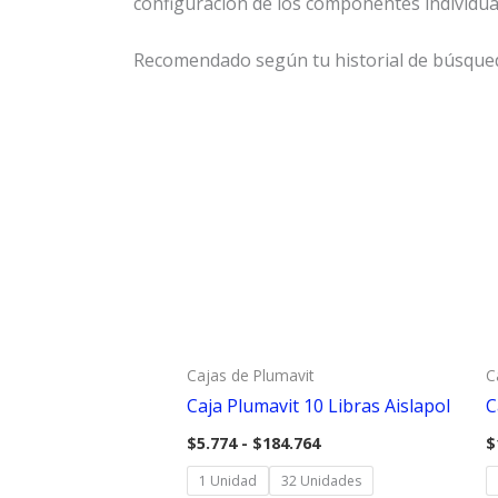
configuración de los componentes individuale
Recomendado según tu historial de búsque
Cajas de Plumavit
C
Caja Plumavit 10 Libras Aislapol
C
Rango
$
5.774
-
$
184.764
$
de
precios:
1 Unidad
32 Unidades
desde