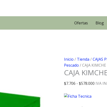
Ofertas
Blog
Inicio
/
Tienda
/
CAJAS 
Pescado
/ CAJA KIMCHE
CAJA KIMCH
Rango
$
7.706
-
$
578.000
IVA I
de
precios
desde
$7.706