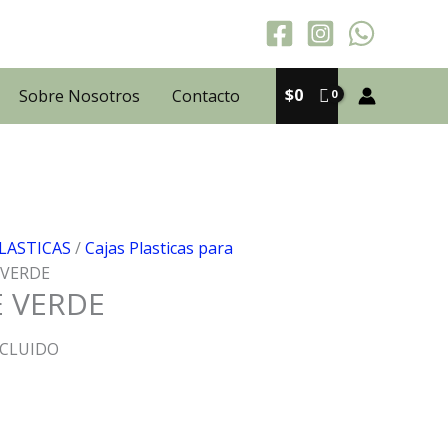
$
0
Sobre Nosotros
Contacto
PLASTICAS
/
Cajas Plasticas para
 VERDE
E VERDE
NCLUIDO
: