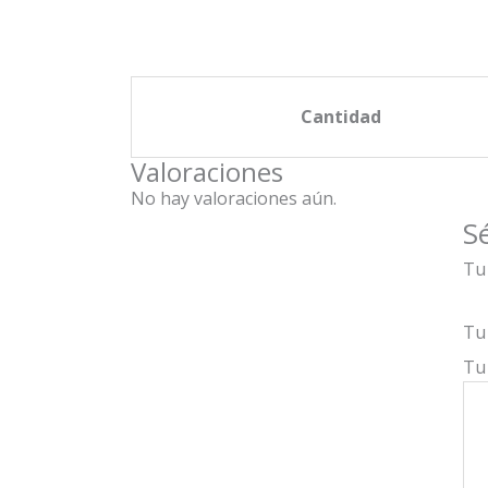
$5.774
hasta
$184.764
Cantidad
Valoraciones
No hay valoraciones aún.
S
Tu 
Tu
Tu