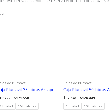
s. Multienvases Online se reserva el derecho de actualizar l
da
ajas de Plumavit
Cajas de Plumavit
aja Plumavit 35 Libras Aislapol
Caja Plumavit 50 Libras A
Rango
Rango
10.722
-
$
171.550
$
12.645
-
$
126.449
de
de
precios:
precios:
1 Unidad
16 Unidades
1 Unidad
10 Unidades
desde
desde