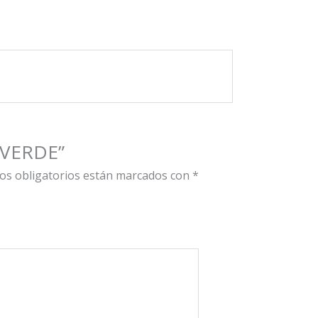
$15.393
hasta
$369.452
E VERDE”
os obligatorios están marcados con
*