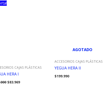
erta!
AGOTADO
ACCESORIOS CAJAS PLÁSTICAS
ESORIOS CAJAS PLÁSTICAS
YEGUA HERA II
UA HERA I
$
199.990
El
El
.000
$
83.969
precio
precio
original
actual
era:
es:
$95.000.
$83.969.