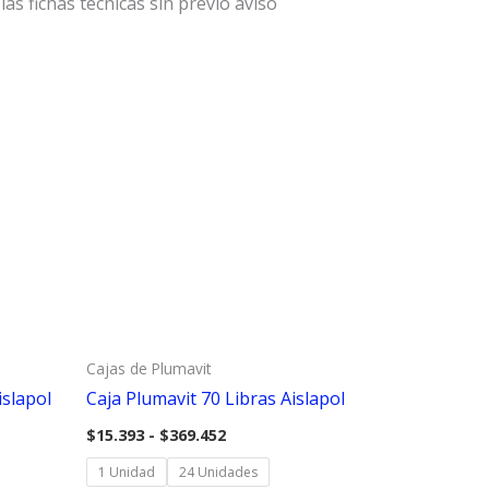
as fichas técnicas sin previo aviso
Cajas de Plumavit
islapol
Caja Plumavit 70 Libras Aislapol
Rango
$
15.393
-
$
369.452
de
precios:
1 Unidad
24 Unidades
desde