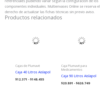
referenciales pudiendo variar según la configuración de los
componentes individuales. Multienvases Online se reserva el
derecho de actualizar las fichas técnicas sin previo aviso.
Productos relacionados
Cajas de Plumavit
Caja Plumavit para
Medicamentos
Caja 40 Litros Aislapol
Caja 90 Litros Aislapol
Rango
$
12.371
-
$
148.455
Rango
de
$
20.891
-
$
626.749
de
precios:
precios:
desde
desde
$12.371
$20.891
hasta
hasta
$148.455
$626.749