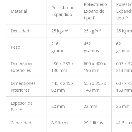
Poliestireno
Poliesti
Poliestireno
Material
Expandido
Expand
Expandido
tipo P
tipo P
Densidad
25 kg/m³
25 kg/m³
25 kg/m
216
452
621
Peso
gramos
gramos
gramos
Dimensiones
486 x 285 x
600 x 400 x
657 x 4
Exteriores
130 mm
196 mm
213 mm
Dimensiones
445 x 245 x
555 x 355 x
607 x 4
Interiores
82 mm
148 mm
163 mm
Espesor de
20 mm
22 mm
25 mm
Pared
Capacidad
8,9 litros
29,1 litros
41,5 litr