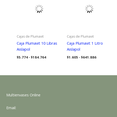
Cajas de Plumavit
Cajas de Plumavit
Caja Plumavit 10 Libras
Caja Plumavit 1 Litro
Aislapol
Aislapol
Rango
Rango
$
5.774
-
$
184.764
$
1.605
-
$
641.886
de
de
precios:
precios:
desde
desde
$5.774
$1.605
hasta
hasta
$184.764
$641.886
Multienvases Online
Email: