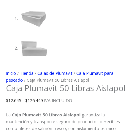
Inicio
/
Tienda
/
Cajas de Plumavit
/
Caja Plumavit para
pescado
/ Caja Plumavit 50 Libras Aislapol
Caja Plumavit 50 Libras Aislapol
Rango
$
12.645
-
$
126.449
IVA INCLUIDO
de
precios:
La
Caja Plumavit 50 Libras Aislapol
garantiza la
desde
mantención y transporte seguro de productos perecibles
$12.645
como filetes de salmón fresco, con aislamiento térmico