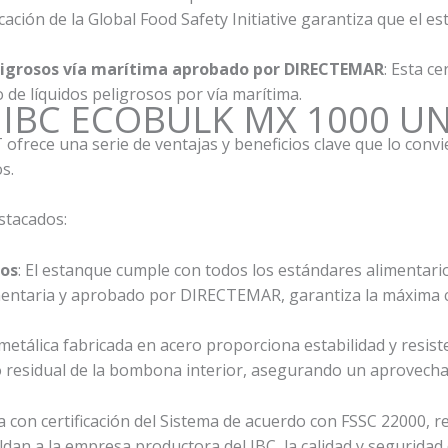
ificación de la Global Food Safety Initiative garantiza que el
peligrosos vía marítima aprobado por DIRECTEMAR
: Esta c
 de líquidos peligrosos por vía marítima.
ue IBC ECOBULK MX 1000 
ce una serie de ventajas y beneficios clave que lo convier
s.
stacados:
ios
: El estanque cumple con todos los estándares alimentario
imentaria y aprobado por DIRECTEMAR, garantiza la máxima c
etálica fabricada en acero proporciona estabilidad y resis
ido residual de la bombona interior, asegurando un aprovech
a con certificación del Sistema de acuerdo con FSSC 22000, re
aldan a la empresa productora del IBC, la calidad y seguridad