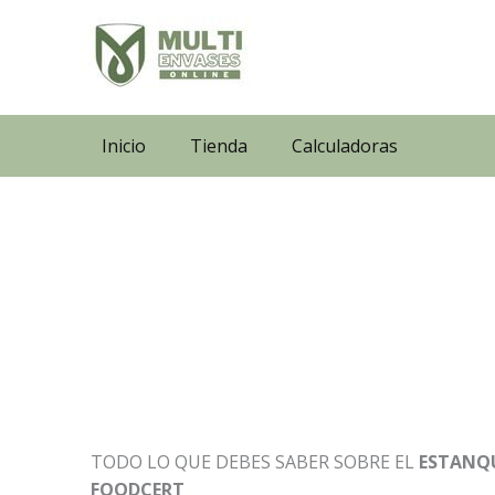
Ir
al
contenido
Inicio
Tienda
Calculadoras
TODO LO QUE DEBES SABER SOBRE EL
ESTANQU
FOODCERT