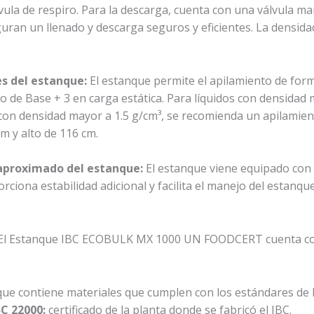
vula de respiro. Para la descarga, cuenta con una válvula m
guran un llenado y descarga seguros y eficientes. La densi
s del estanque:
El estanque permite el apilamiento de for
 de Base + 3 en carga estática. Para líquidos con densidad 
s con densidad mayor a 1.5 g/cm³, se recomienda un apilamien
m y alto de 116 cm.
l aproximado del estanque:
El estanque viene equipado con 
rciona estabilidad adicional y facilita el manejo del estanq
El Estanque IBC ECOBULK MX 1000 UN FOODCERT cuenta con v
nque contiene materiales que cumplen con los estándares de 
SC 22000:
certificado de la planta donde se fabricó el IBC.