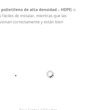
l
polietileno de alta densidad – HDPE
) o
fáciles de instalar, mientras que las
nsionan correctamente y están bien
Fosa Septica 2300 Litros