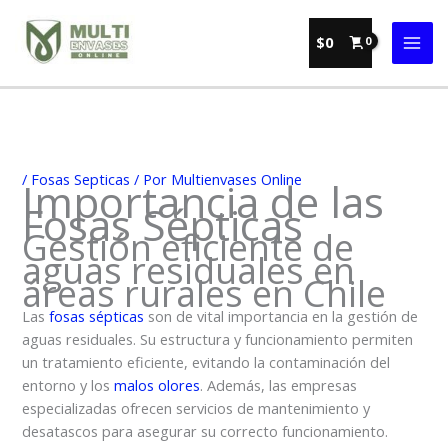
Ir
al
$
0
contenido
/
Fosas Septicas
/ Por
Multienvases Online
Importancia de las
Fosas Sépticas
Gestión eficiente de
aguas residuales en
áreas rurales en Chile
Las
fosas sépticas
son de vital importancia en la gestión de
aguas residuales. Su estructura y funcionamiento permiten
un tratamiento eficiente, evitando la contaminación del
entorno y los
malos olores
. Además, las empresas
especializadas ofrecen servicios de mantenimiento y
desatascos para asegurar su correcto funcionamiento.