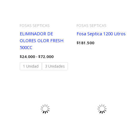
FOSAS SEPTICAS
FOSAS SEPTICAS
ELIMINADOR DE
Fosa Septica 1200 Litros
OLORES OLOR FRESH
$
181.500
500CC
Rango
$
24.000
-
$
72.000
de
precios:
1 Unidad
3 Unidades
desde
$24.000
hasta
$72.000