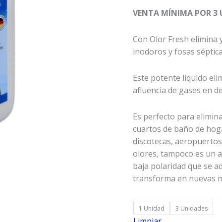
precios
VENTA MÍNIMA POR 3 
desde
$24.00
Con Olor Fresh elimina 
hasta
inodoros y fosas séptica
$72.00
Este potente líquido eli
afluencia de gases en d
Es perfecto para elimina
cuartos de baño de hoga
discotecas, aeropuerto
olores, tampoco es un a
baja polaridad que se ad
transforma en nuevas m
1 Unidad
3 Unidades
Limpiar