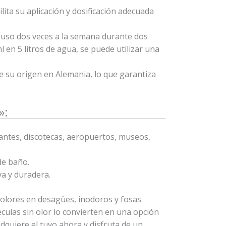
lita su aplicación y dosificación adecuada
u uso dos veces a la semana durante dos
 en 5 litros de agua, se puede utilizar una
ne su origen en Alemania, lo que garantiza
»:
rantes, discotecas, aeropuertos, museos,
de baño.
a y duradera.
 olores en desagües, inodoros y fosas
culas sin olor lo convierten en una opción
dquiere el tuyo ahora y disfruta de un