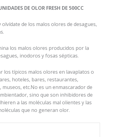
:
UNIDADES DE OLOR FRESH DE 500CC
0
y olvídate de los malos olores de desagues,
s.
0
mina los malos olores producidos por la
esagues, inodoros y fosas sépticas.
r los típicos malos olores en lavaplatos o
res, hoteles, bares, restaurantes,
s, museos, etc.No es un enmascarador de
mbientador, sino que son inhibidores de
hieren a las moléculas mal olientes y las
oléculas que no generan olor.