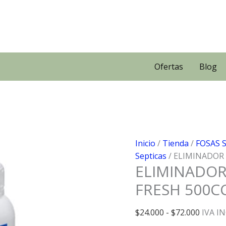
Ofertas
Blog
Inicio
/
Tienda
/
FOSAS 
Septicas
/ ELIMINADOR
ELIMINADOR
FRESH 500C
Rango
$
24.000
-
$
72.000
IVA I
de