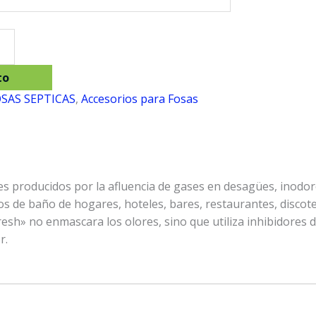
to
OSAS SEPTICAS
,
Accesorios para Fosas
es producidos por la afluencia de gases en desagües, inodor
tos de baño de hogares, hoteles, bares, restaurantes, discot
esh» no enmascara los olores, sino que utiliza inhibidores d
r.