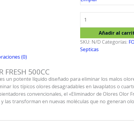
ELIMINADOR
DE
OLORES
Añadir al carri
OLOR
SKU:
N/D
Categorías:
F
FRESH
Septicas
500CC
raciones (0)
cantidad
R FRESH 500CC
es un potente líquido diseñado para eliminar los malos olor
iminar los típicos olores desagradables en lavaplatos o cuar
bientadores convencionales, el «Eliminador de Olores Olor Fr
s y las transforman en nuevas moléculas que no generan olo