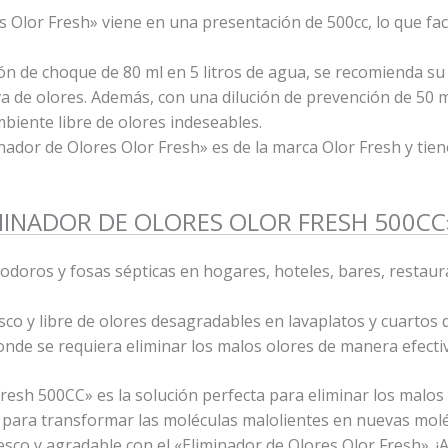
es Olor Fresh» viene en una presentación de 500cc, lo que faci
ión de choque de 80 ml en 5 litros de agua, se recomienda s
 de olores. Además, con una dilución de prevención de 50 ml
iente libre de olores indeseables.
minador de Olores Olor Fresh» es de la marca Olor Fresh y tie
IMINADOR DE OLORES OLOR FRESH 500CC
nodoros y fosas sépticas en hogares, hoteles, bares, restau
co y libre de olores desagradables en lavaplatos y cuartos 
de se requiera eliminar los malos olores de manera efectiv
resh 500CC» es la solución perfecta para eliminar los malos
d para transformar las moléculas malolientes en nuevas molé
esco y agradable con el «Eliminador de Olores Olor Fresh». ¡A