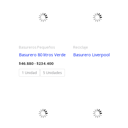
Basureros Pequeños
Reciclaje
Basurero 80 litros Verde
Basurero Liverpool
Rango
$
46.880
-
$
234.400
de
precios:
1 Unidad
5 Unidades
desde
$46.880
hasta
$234.400