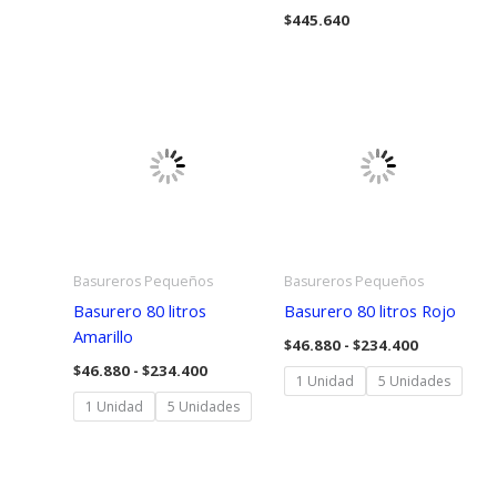
$
445.640
Basureros Pequeños
Basureros Pequeños
Basurero 80 litros
Basurero 80 litros Rojo
Amarillo
Rango
$
46.880
-
$
234.400
de
Rango
$
46.880
-
$
234.400
precios:
1 Unidad
5 Unidades
de
desde
precios:
1 Unidad
5 Unidades
$46.880
desde
hasta
$46.880
$234.400
hasta
$234.400