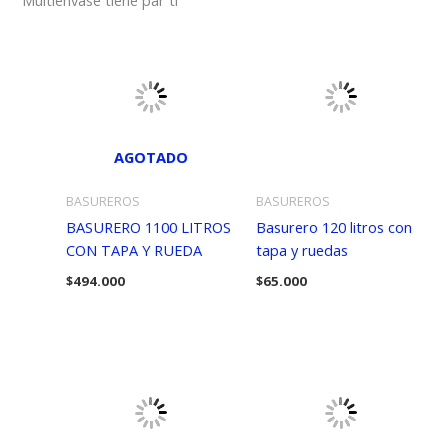
Multienvase tiene par ti
AGOTADO
BASUREROS
BASUREROS
BASURERO 1100 LITROS
Basurero 120 litros con
CON TAPA Y RUEDA
tapa y ruedas
$
494.000
$
65.000