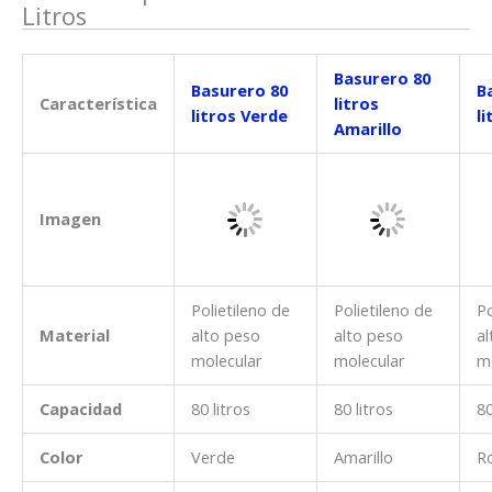
Litros
Basurero 80
Basurero 80
B
Característica
litros
litros Verde
li
Amarillo
Imagen
Polietileno de
Polietileno de
Po
Material
alto peso
alto peso
al
molecular
molecular
m
Capacidad
80 litros
80 litros
80
Color
Verde
Amarillo
R