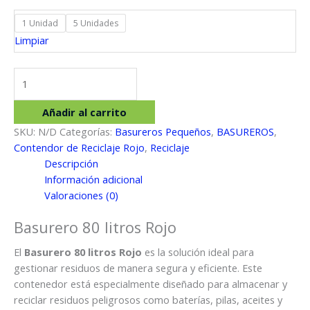
1 Unidad
5 Unidades
Limpiar
Basurero
80
litros
Añadir al carrito
Rojo
SKU:
N/D
Categorías:
Basureros Pequeños
,
BASUREROS
,
cantidad
Contendor de Reciclaje Rojo
,
Reciclaje
Descripción
Información adicional
Valoraciones (0)
Basurero 80 litros Rojo
El
Basurero 80 litros Rojo
es la solución ideal para
gestionar residuos de manera segura y eficiente. Este
contenedor está especialmente diseñado para almacenar y
reciclar residuos peligrosos como baterías, pilas, aceites y