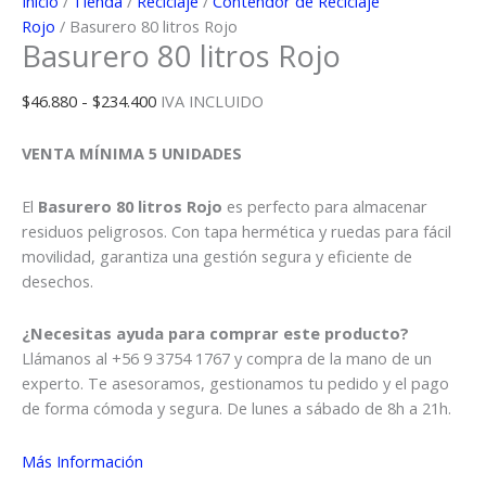
Inicio
/
Tienda
/
Reciclaje
/
Contendor de Reciclaje
Rojo
/ Basurero 80 litros Rojo
Basurero 80 litros Rojo
Rango
$
46.880
-
$
234.400
IVA INCLUIDO
de
precios:
VENTA MÍNIMA 5 UNIDADES
desde
$46.880
El
Basurero 80 litros Rojo
es perfecto para almacenar
hasta
residuos peligrosos. Con tapa hermética y ruedas para fácil
$234.400
movilidad, garantiza una gestión segura y eficiente de
desechos.
¿Necesitas ayuda para comprar este producto?
Llámanos al +56 9 3754 1767 y compra de la mano de un
experto. Te asesoramos, gestionamos tu pedido y el pago
de forma cómoda y segura. De lunes a sábado de 8h a 21h.
Más Información