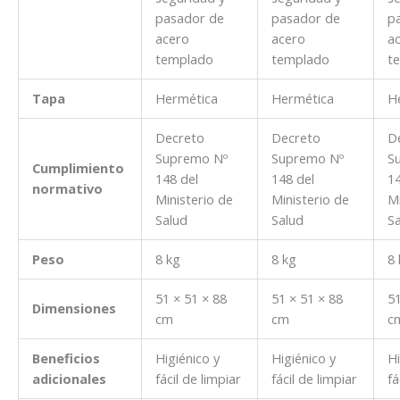
pasador de
pasador de
p
acero
acero
a
templado
templado
t
Tapa
Hermética
Hermética
H
Decreto
Decreto
D
Supremo Nº
Supremo Nº
S
Cumplimiento
148 del
148 del
14
normativo
Ministerio de
Ministerio de
Mi
Salud
Salud
Sa
Peso
8 kg
8 kg
8 
51 × 51 × 88
51 × 51 × 88
51
Dimensiones
cm
cm
c
Beneficios
Higiénico y
Higiénico y
Hi
adicionales
fácil de limpiar
fácil de limpiar
fá