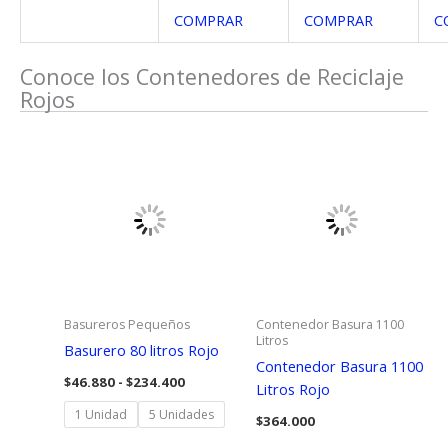
COMPRAR
COMPRAR
C
Conoce los Contenedores de Reciclaje
Rojos
Basureros Pequeños
Contenedor Basura 1100
Litros
Basurero 80 litros Rojo
Contenedor Basura 1100
Rango
$
46.880
-
$
234.400
Litros Rojo
de
precios:
1 Unidad
5 Unidades
$
364.000
desde
$46.880