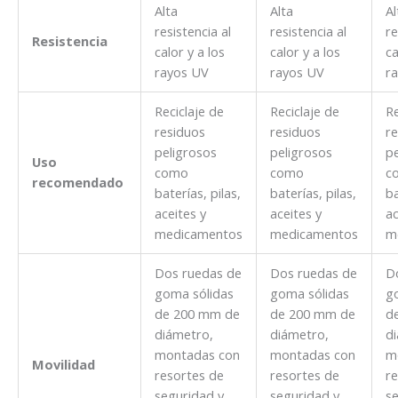
Alta
Alta
Al
resistencia al
resistencia al
re
Resistencia
calor y a los
calor y a los
ca
rayos UV
rayos UV
r
Reciclaje de
Reciclaje de
Re
residuos
residuos
re
peligrosos
peligrosos
pe
Uso
como
como
c
recomendado
baterías, pilas,
baterías, pilas,
ba
aceites y
aceites y
ac
medicamentos
medicamentos
m
Dos ruedas de
Dos ruedas de
D
goma sólidas
goma sólidas
g
de 200 mm de
de 200 mm de
d
diámetro,
diámetro,
d
montadas con
montadas con
m
Movilidad
resortes de
resortes de
re
seguridad y
seguridad y
se