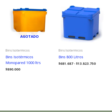
$1.260.805
AGOTADO
Bins Isotermicos
Bins Isotermicos
Bins Isotérmicos
Bins 800 Litros
Monopared 1000 ltrs
Rango
$
681.687
-
$
13.823.750
de
$
890.000
precios:
desde
$681.687
hasta
$13.823.7