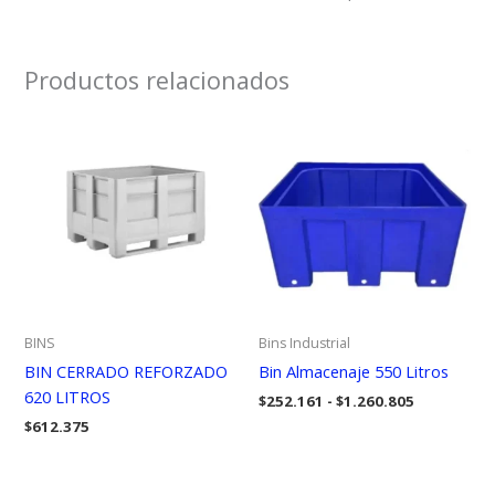
Productos relacionados
BINS
Bins Industrial
BIN CERRADO REFORZADO
Bin Almacenaje 550 Litros
620 LITROS
Rango
$
252.161
-
$
1.260.805
de
$
612.375
precios:
desde
$252.161
hasta