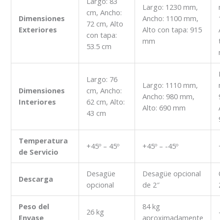
Largo: 83
Largo: 1230 mm,
cm, Ancho:
Dimensiones
Ancho: 1100 mm,
72 cm, Alto
Exteriores
Alto con tapa: 915
con tapa:
mm
53.5 cm
Largo: 76
Largo: 1110 mm,
Dimensiones
cm, Ancho:
Ancho: 980 mm,
Interiores
62 cm, Alto:
Alto: 690 mm
43 cm
Temperatura
+45º – 45º
+45º – -45º
de Servicio
Desagüe
Desagüe opcional
Descarga
opcional
de 2″
Peso del
84 kg
26 kg
Envase
aproximadamente