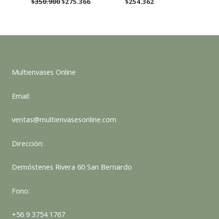
$
350.900
$
275.366
$
254.362
precio
precio
original
actual
era:
es:
$350.900.
$275.366.
Multienvases Online
Email:
ventas@multienvasesonline.com
Dirección:
Demóstenes Rivera 60 San Bernardo
Fono:
+56 9 3754 1767