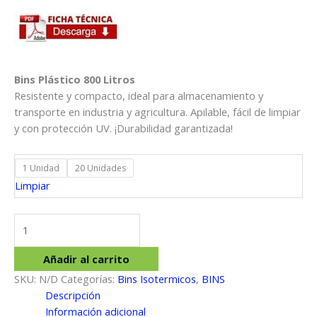
precios:
desde
$681.687
hasta
$13.823.750
Bins Plástico 800 Litros
Resistente y compacto, ideal para almacenamiento y
transporte en industria y agricultura. Apilable, fácil de limpiar
y con protección UV. ¡Durabilidad garantizada!
1 Unidad
20 Unidades
Limpiar
Bins
800
Litros
Añadir al carrito
cantidad
SKU:
N/D
Categorías:
Bins Isotermicos
,
BINS
Descripción
Información adicional