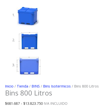
Inicio
/
Tienda
/
BINS
/
Bins Isotermicos
/ Bins 800 Litros
Bins 800 Litros
Rango
$
681.687
-
$
13.823.750
IVA INCLUIDO
de