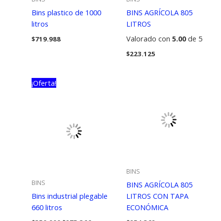
Bins plastico de 1000
BINS AGRÍCOLA 805
litros
LITROS
Valorado con
5.00
de 5
$
719.988
$
223.125
¡Oferta!
BINS
BINS
BINS AGRÍCOLA 805
Bins industrial plegable
LITROS CON TAPA
660 litros
ECONÓMICA
El
El