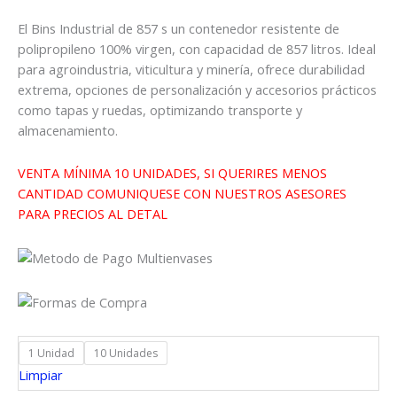
desde
$171.348
El Bins Industrial de 857 s un contenedor resistente de
hasta
polipropileno 100% virgen, con capacidad de 857 litros. Ideal
$1.743.480
para agroindustria, viticultura y minería, ofrece durabilidad
extrema, opciones de personalización y accesorios prácticos
como tapas y ruedas, optimizando transporte y
almacenamiento.
VENTA MÍNIMA 10 UNIDADES, SI QUERIRES MENOS
CANTIDAD COMUNIQUESE CON NUESTROS ASESORES
PARA PRECIOS AL DETAL
1 Unidad
10 Unidades
Limpiar