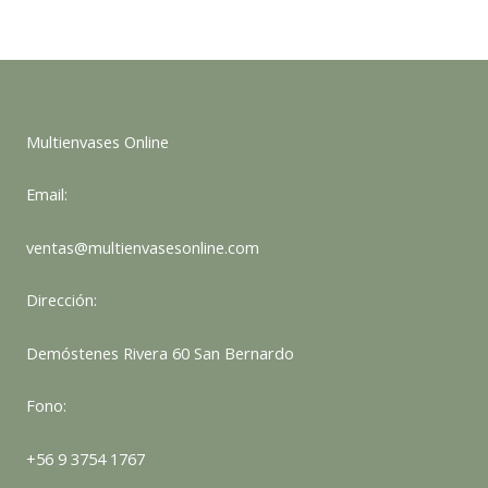
desde
$111.56
hasta
$1.115.
Multienvases Online
Email:
ventas@multienvasesonline.com
Dirección:
Demóstenes Rivera 60 San Bernardo
Fono:
+56 9 3754 1767