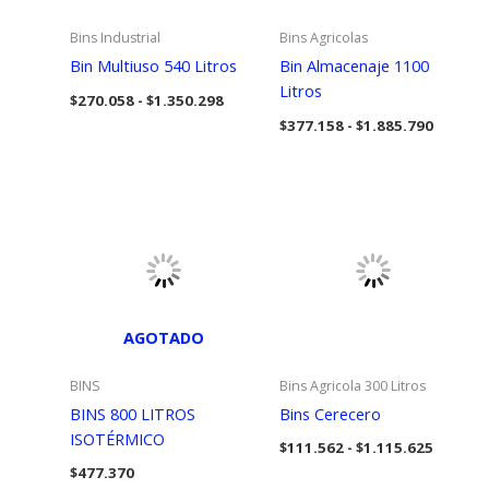
Bins Industrial
Bins Agricolas
Bin Multiuso 540 Litros
Bin Almacenaje 1100
Litros
Rango
$
270.058
-
$
1.350.298
de
Rango
$
377.158
-
$
1.885.790
precios:
de
desde
precios
$270.058
desde
hasta
$377.15
$1.350.298
hasta
$1.885.
AGOTADO
BINS
Bins Agricola 300 Litros
BINS 800 LITROS
Bins Cerecero
ISOTÉRMICO
Rango
$
111.562
-
$
1.115.625
de
$
477.370
precios