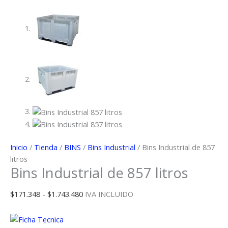
Inicio
/
Tienda
/
BINS
/
Bins Industrial
/ Bins Industrial de 857
litros
Bins Industrial de 857 litros
Rango
$
171.348
-
$
1.743.480
IVA INCLUIDO
de
precios: