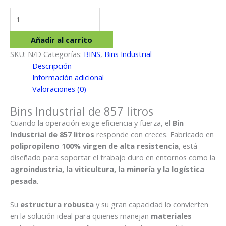
Bins
Industrial
de
Añadir al carrito
857
SKU:
N/D
Categorías:
BINS
,
Bins Industrial
litros
Descripción
cantidad
Información adicional
Valoraciones (0)
Bins Industrial de 857 litros
Cuando la operación exige eficiencia y fuerza, el
Bin
Industrial de 857 litros
responde con creces. Fabricado en
polipropileno 100% virgen de alta resistencia
, está
diseñado para soportar el trabajo duro en entornos como la
agroindustria, la viticultura, la minería y la logística
pesada
.
Su
estructura robusta
y su gran capacidad lo convierten
en la solución ideal para quienes manejan
materiales