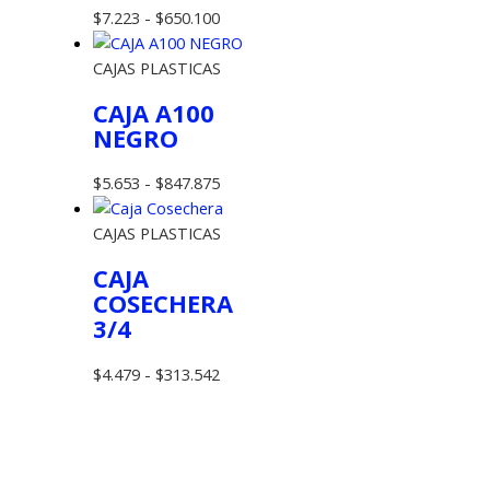
$526.500
Rango
$
7.223
-
$
650.100
de
precios:
CAJAS PLASTICAS
desde
CAJA A100
$7.223
NEGRO
hasta
$650.100
Rango
$
5.653
-
$
847.875
de
precios:
CAJAS PLASTICAS
desde
CAJA
$5.653
COSECHERA
hasta
3/4
$847.875
Rango
$
4.479
-
$
313.542
de
precios:
desde
$4.479