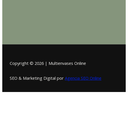
Copyright © 2026 | Multienvases Online
SEO & Marketing Digital por
Agencia SEO Online
Esta pagina usa cookies acepta si estas de acuerdo “Acepto
todo”, you consent to the use of ALL the cookies. However, you
may visit "Cookie Settings" to provide a controlled consent.
Cookie Settings
Aceptar