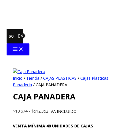
Ir
al
contenido
$
0
Inicio
/
Tienda
/
CAJAS PLASTICAS
/
Cajas Plasticas
Panaderia
/ CAJA PANADERA
CAJA PANADERA
Rango
$
10.674
-
$
512.352
IVA INCLUIDO
de
precios:
VENTA MÍNIMA 48 UNIDADES DE CAJAS