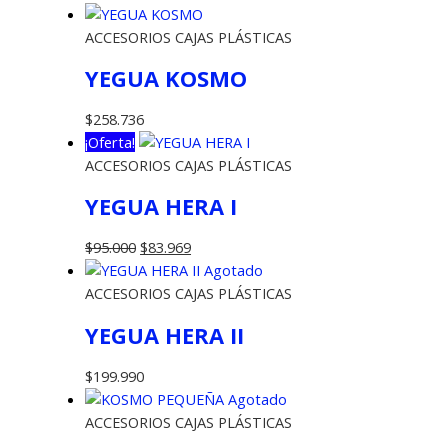
ACCESORIOS CAJAS PLÁSTICAS
YEGUA KOSMO
$
258.736
¡Oferta!
ACCESORIOS CAJAS PLÁSTICAS
YEGUA HERA I
El
El
$
95.000
$
83.969
precio
precio
Agotado
original
actual
ACCESORIOS CAJAS PLÁSTICAS
era:
es:
YEGUA HERA II
$95.000.
$83.969.
$
199.990
Agotado
ACCESORIOS CAJAS PLÁSTICAS