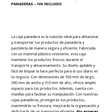
desde
PANADERAS – IVA INCLUIDO
$10.674
hasta
$512.352
La caja panadera es la solución ideal para almacenar
y transportar tus productos de panadería y
pastelería de manera segura y eficiente. Fabricada
con un material plástico resistente, esta caja
mantiene tus productos frescos durante el
transporte y almacenamiento. Su diseño apilable y
fácil de limpiar la hace perfecta para el uso diario en
tu negocio. Con dimensiones de 550 mm de largo,
390 mm de ancho y 310 mm de alto, ofrece amplio
espacio para tus productos. Además, cuenta con
manillas para facilitar su manipulación. Con nuestras
cajas panaderas, protegerás tus productos,
mantendrás su frescura, mejorarás la organización y
disfrutarás de un transporte eficiente.
¡No esperes