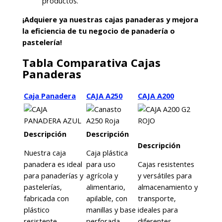
productos.
¡Adquiere ya nuestras cajas panaderas y mejora
la eficiencia de tu negocio de panadería o
pastelería!
Tabla Comparativa Cajas
Panaderas
Caja Panadera
CAJA A250
CAJA A200
Descripción
Descripción
Descripción
Nuestra caja
Caja plástica
panadera es ideal
para uso
Cajas resistentes
para panaderías y
agrícola y
y versátiles para
pastelerías,
alimentario,
almacenamiento y
fabricada con
apilable, con
transporte,
plástico
manillas y base
ideales para
resistente,
perforada
diferentes