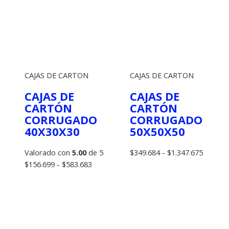
CAJAS DE CARTON
CAJAS DE CARTON
CAJAS DE
CAJAS DE
CARTÓN
CARTÓN
CORRUGADO
CORRUGADO
40X30X30
50X50X50
Rango
Valorado con
5.00
de 5
$
349.684
-
$
1.347.675
Rango
de
$
156.699
-
$
583.683
de
precios:
precios:
desde
desde
$349.68
$156.699
hasta
hasta
$1.347.