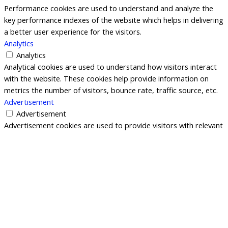
Performance cookies are used to understand and analyze the
key performance indexes of the website which helps in delivering
a better user experience for the visitors.
Analytics
Analytics
Analytical cookies are used to understand how visitors interact
with the website. These cookies help provide information on
metrics the number of visitors, bounce rate, traffic source, etc.
Advertisement
Advertisement
Advertisement cookies are used to provide visitors with relevant
ads and marketing campaigns. These cookies track visitors
across websites and collect information to provide customized
ads.
Others
Others
Other uncategorized cookies are those that are being analyzed
and have not been classified into a category as yet.
GUARDAR Y ACEPTAR