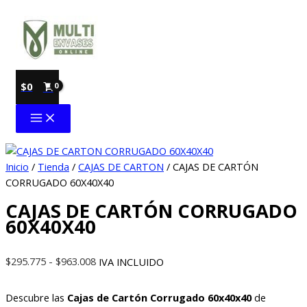
Ir
al
contenido
$
0
Inicio
/
Tienda
/
CAJAS DE CARTON
/ CAJAS DE CARTÓN
CORRUGADO 60X40X40
CAJAS DE CARTÓN CORRUGADO
60X40X40
Rango
$
295.775
-
$
963.008
IVA INCLUIDO
de
precios:
Descubre las
Cajas de Cartón Corrugado 60x40x40
de