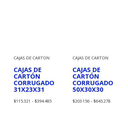
$583.683
CAJAS DE CARTON
CAJAS DE CARTON
CAJAS DE
CAJAS DE
CARTÓN
CARTÓN
CORRUGADO
CORRUGADO
31X23X31
50X30X30
Rango
Rango
$
115.321
-
$
394.485
$
203.156
-
$
645.278
de
de
precios:
precios:
desde
desde
$115.321
$203.156