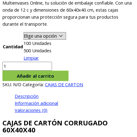
desde
Multienvases Online, tu solución de embalaje confiable. Con una
$295.775
onda de 12 c y dimensiones de 60x40x40 cm, estas cajas
hasta
proporcionan una protección segura para tus productos
$963.008
durante el transporte.
100 Unidades
Cantidad
500 Unidades
Limpiar
CAJAS
DE
Añadir al carrito
CARTÓN
SKU:
N/D
Categoría:
CAJAS DE CARTON
CORRUGADO
60X40X40
Descripción
cantidad
Información adicional
Valoraciones (0)
CAJAS DE CARTÓN CORRUGADO
60X40X40