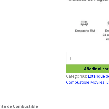
CarryTank
CTK
220
Añadir al car
Diesel
Categorías:
Estanque de
cantidad
Combustible Móviles
,
E
iente de Combustible