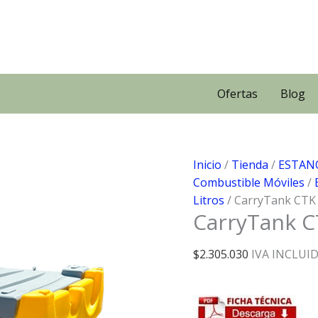
Ofertas
Blog
Inicio
/
Tienda
/
ESTAN
Combustible Móviles
/
Litros
/ CarryTank CTK 
CarryTank C
$
2.305.030
IVA INCLUI