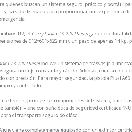
ara quienes buscan un sistema seguro, práctico y portátil pa
ros, ha sido diseñado para proporcionar una experiencia de 
 emergencia.
aditivos UV, el
CarryTank CTK 220 Diesel
garantiza durabilid
imensiones de 912x601x622 mm y un peso de apenas 14 kg, per
nk CTK 220 Diesel
incluye un sistema de trasvasije aliment
segura un flujo constante y rápido. Además, cuenta con un cu
 con precisión. Para mayor seguridad, la pistola Piusi A60
impio y controlado.
atmosféricos, protege los componentes del sistema, mientras
que también viene con señalética de seguridad certificada
 para el transporte seguro de diésel.
iesel
viene completamente equipado con un extintor certific