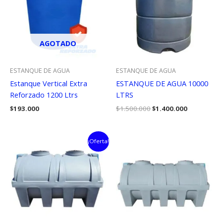
AGOTADO
ESTANQUE DE AGUA
ESTANQUE DE AGUA
Estanque Vertical Extra
ESTANQUE DE AGUA 10000
Reforzado 1200 Ltrs
LTRS
El
El
$
193.000
$
1.500.000
$
1.400.000
precio
precio
original
actual
era:
es:
$1.500.000.
$1.400.000
¡Oferta!