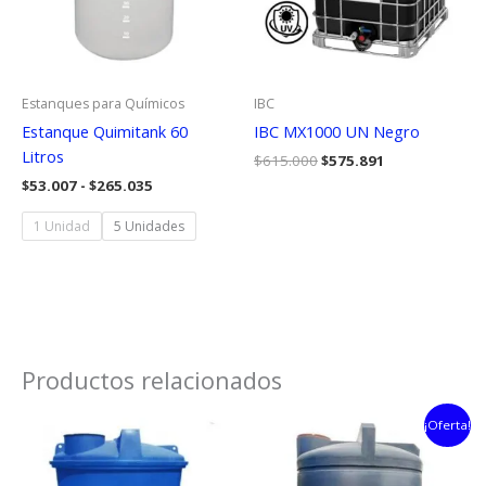
Estanques para Químicos
IBC
Estanque Quimitank 60
IBC MX1000 UN Negro
Litros
El
El
$
615.000
$
575.891
precio
precio
Rango
$
53.007
-
$
265.035
original
actual
de
era:
es:
precios:
1 Unidad
5 Unidades
$615.000.
$575.891.
desde
$53.007
hasta
$265.035
Productos relacionados
¡Oferta!