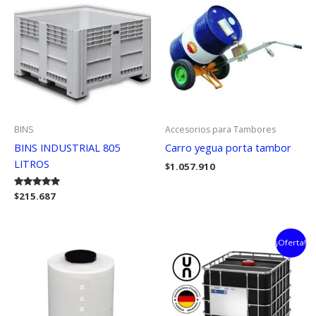
BINS
Accesorios para Tambores
BINS INDUSTRIAL 805
Carro yegua porta tambor
LITROS
$
1.057.910
Valorado
$
215.687
con
5.00
de 5
¡Oferta!