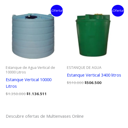
original
actual
era:
es:
era:
es:
$600.000.
$589.000.
$450.000.
$386.122.
¡Oferta!
¡Oferta!
Estanque de Agua Vertical de
ESTANQUE DE AGUA
10000 Litros
Estanque Vertical 3400 litros
Estanque Vertical 10000
El
El
$
510.000
$
506.500
Litros
precio
precio
original
actual
El
El
$
1.350.000
$
1.136.511
era:
es:
precio
precio
$510.000.
$506.500.
original
actual
era:
es:
$1.350.000.
$1.136.511.
Descubre ofertas de Multienvases Online