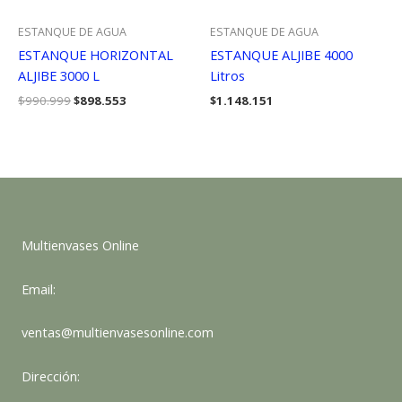
ESTANQUE DE AGUA
ESTANQUE DE AGUA
ESTANQUE HORIZONTAL
ESTANQUE ALJIBE 4000
ALJIBE 3000 L
Litros
El
El
$
990.999
$
898.553
$
1.148.151
precio
precio
original
actual
era:
es:
$990.999.
$898.553.
Multienvases Online
Email:
ventas@multienvasesonline.com
Dirección: