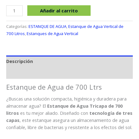
Estanque
Añadir al carrito
de
Agua
Categorías:
ESTANQUE DE AGUA
,
Estanque de Agua Vertical de
de
700 Litros
,
Estanques de Agua Vertical
700
Ltrs
cantidad
Descripción
Valoraciones (0)
Estanque de Agua de 700 Ltrs
¿Buscas una solución compacta, higiénica y duradera para
almacenar agua? El
Estanque de Agua Tricapa de 700
litros
es tu mejor aliado. Diseñado con
tecnología de tres
capas
, este estanque asegura un almacenamiento de agua
confiable, libre de bacterias y resistente a los efectos del sol.