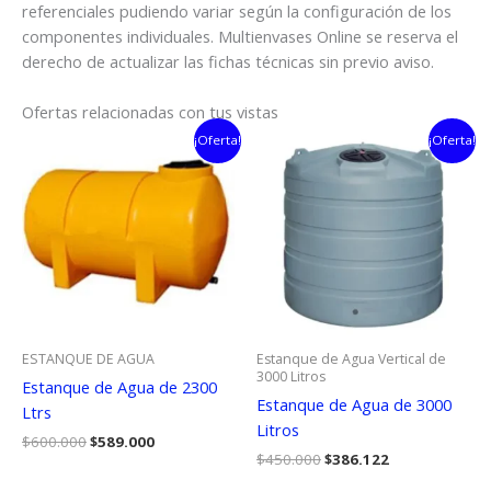
referenciales pudiendo variar según la configuración de los
componentes individuales. Multienvases Online se reserva el
derecho de actualizar las fichas técnicas sin previo aviso.
Ofertas relacionadas con tus vistas
¡Oferta!
¡Oferta!
ESTANQUE DE AGUA
Estanque de Agua Vertical de
3000 Litros
Estanque de Agua de 2300
Estanque de Agua de 3000
Ltrs
Litros
El
El
$
600.000
$
589.000
El
El
precio
precio
$
450.000
$
386.122
precio
precio
original
actual