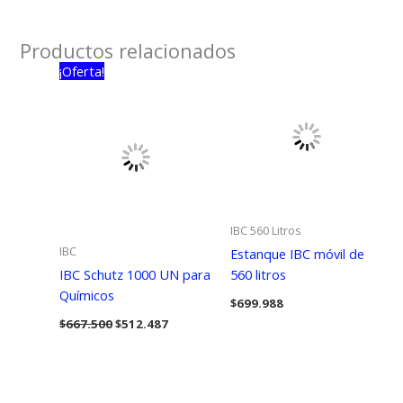
Productos relacionados
¡Oferta!
IBC 560 Litros
IBC
Estanque IBC móvil de
IBC Schutz 1000 UN para
560 litros
Químicos
$
699.988
El
El
$
667.500
$
512.487
precio
precio
original
actual
era:
es:
$667.500.
$512.487.