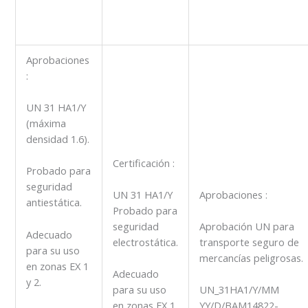
Aprobaciones
:
UN 31 HA1/Y
(máxima
densidad 1.6).
Certificación :
Probado para
seguridad
Aprobaciones :
UN 31 HA1/Y
antiestática.
Probado para
seguridad
Aprobación UN para
Adecuado
electrostática.
transporte seguro de
para su uso
mercancías peligrosas.
en zonas EX 1
Adecuado
y 2.
para su uso
UN_31HA1/Y/MM
en zonas EX 1
YY/D/BAM14822-