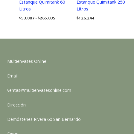
Estanque Quimitank 60
Estanque Quimitank 250
Litros
Litros
Rango
$
53.007
-
$
265.035
$
126.244
de
precios:
desde
$53.007
hasta
$265.035
Multienvases Online
Email:
ventas@multienvasesonline.com
Dirección:
Demóstenes Rivera 60 San Bernardo
Fono: