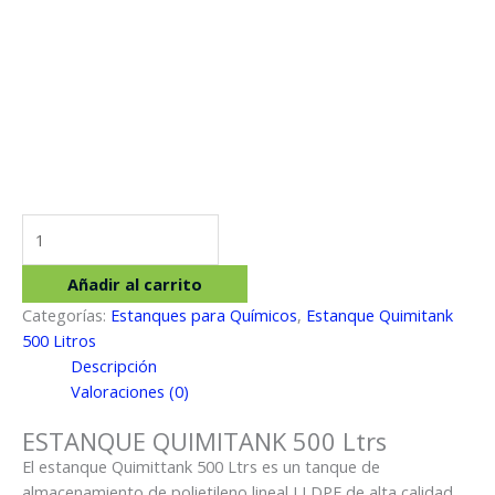
ESTANQUE
QUIMITANK
500
Añadir al carrito
Ltrs
Categorías:
Estanques para Químicos
,
Estanque Quimitank
cantidad
500 Litros
Descripción
Valoraciones (0)
ESTANQUE QUIMITANK 500 Ltrs
El estanque Quimittank 500 Ltrs es un tanque de
almacenamiento de polietileno lineal LLDPE de alta calidad,