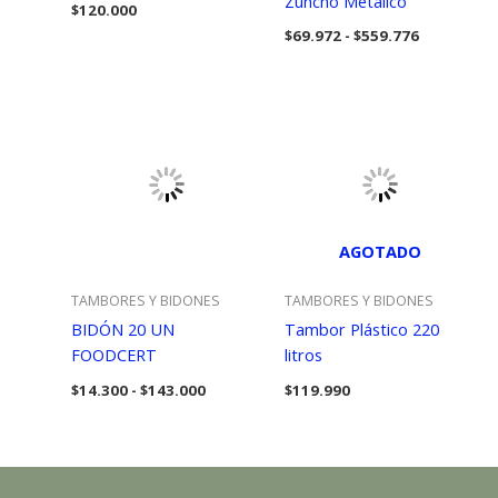
Zuncho Metálico
$
120.000
Rango
$
69.972
-
$
559.776
de
precios:
desde
$69.972
hasta
$559.776
AGOTADO
TAMBORES Y BIDONES
TAMBORES Y BIDONES
BIDÓN 20 UN
Tambor Plástico 220
FOODCERT
litros
Rango
$
14.300
-
$
143.000
$
119.990
de
precios:
desde
$14.300
hasta
$143.000