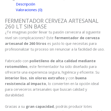
LT
Descripción
SIN
Valoraciones (0)
BASE
cantidad
FERMENTADOR CERVEZA ARTESANAL
260 LT SIN BASE
¿Te imaginas poder llevar tu pasión cervecera al siguiente
nivel sin complicaciones? Este
fermentador de cerveza
artesanal de 260 litros
es justo lo que necesitas para
profesionalizar tu proceso sin renunciar a la facilidad de uso.
Fabricado con
polietileno de alta calidad mediante
rotomoldeo
, este fermentador ha sido diseñado para
ofrecerte una experiencia segura, higiénica y eficiente. Su
interior liso
,
sin olores extraños
y con
buena
resistencia al impacto
, lo convierten en la opción ideal
para cerveceros artesanales que buscan calidad y
durabilidad.
Gracias a su
gran capacidad
, podrás producir lotes