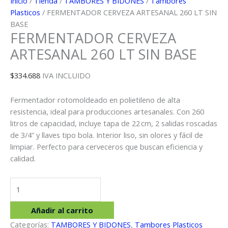
Inicio
/
Tienda
/
TAMBORES Y BIDONES
/
Tambores
Plasticos
/ FERMENTADOR CERVEZA ARTESANAL 260 LT SIN
BASE
FERMENTADOR CERVEZA
ARTESANAL 260 LT SIN BASE
$
334.688
IVA INCLUIDO
Fermentador rotomoldeado en polietileno de alta
resistencia, ideal para producciones artesanales. Con 260
litros de capacidad, incluye tapa de 22 cm, 2 salidas roscadas
de 3/4” y llaves tipo bola. Interior liso, sin olores y fácil de
limpiar. Perfecto para cerveceros que buscan eficiencia y
calidad.
FERMENTADOR
CERVEZA
ARTESANAL
Añadir al carrito
260
Categorías:
TAMBORES Y BIDONES
,
Tambores Plasticos