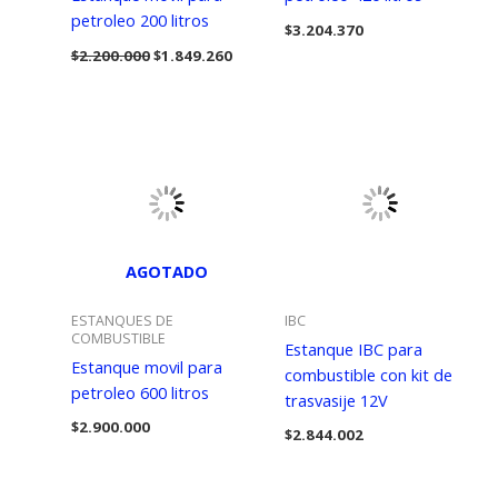
petroleo 200 litros
$
3.204.370
El
El
$
2.200.000
$
1.849.260
precio
precio
original
actual
era:
es:
$2.200.000.
$1.849.260.
AGOTADO
ESTANQUES DE
IBC
COMBUSTIBLE
Estanque IBC para
Estanque movil para
combustible con kit de
petroleo 600 litros
trasvasije 12V
$
2.900.000
$
2.844.002