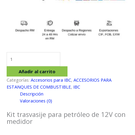
Kit
trasvasije
para
Añadir al carrito
petróleo
Categorías:
Accesorios para IBC
,
ACCESORIOS PARA
de
ESTANQUES DE COMBUSTIBLE
,
IBC
12V
Descripción
con
Valoraciones (0)
medidor
cantidad
Kit trasvasije para petróleo de 12V con
medidor