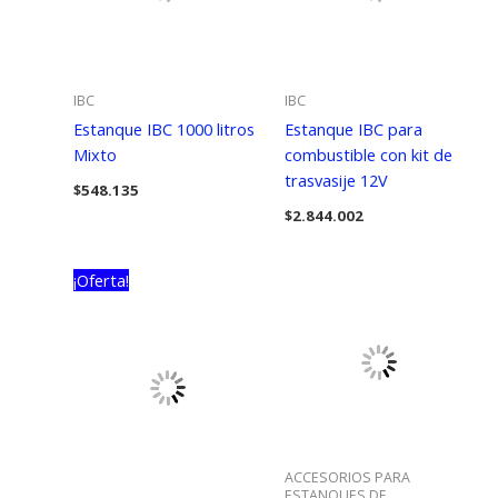
IBC
IBC
Estanque IBC 1000 litros
Estanque IBC para
Mixto
combustible con kit de
trasvasije 12V
$
548.135
$
2.844.002
¡Oferta!
ACCESORIOS PARA
ESTANQUES DE