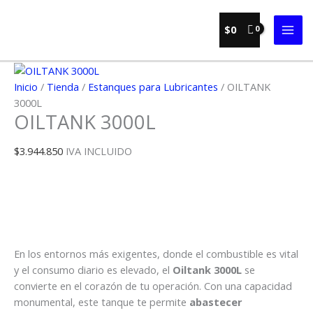
Ir
al
$
0
contenido
Inicio
/
Tienda
/
Estanques para Lubricantes
/ OILTANK
3000L
OILTANK 3000L
$
3.944.850
IVA INCLUIDO
En los entornos más exigentes, donde el combustible es vital
y el consumo diario es elevado, el
Oiltank 3000L
se
convierte en el corazón de tu operación. Con una capacidad
monumental, este tanque te permite
abastecer