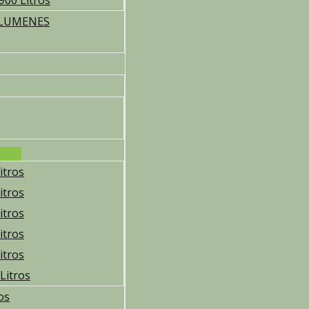
900 Litros
OLUMENES
itros
itros
itros
itros
itros
Litros
os