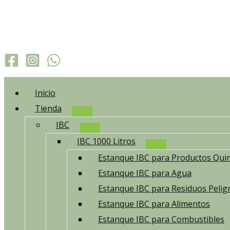
Ir
al
contenido
Inicio
Tienda
IBC
IBC 1000 Litros
Estanque IBC para Productos Qui
Estanque IBC para Agua
Estanque IBC para Residuos Pelig
Estanque IBC para Alimentos
Estanque IBC para Combustibles