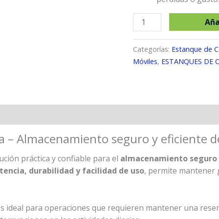
Tanque
Aña
de
480
Categorías:
Estanque de C
litros
Móviles
,
ESTANQUES DE 
para
Gasolina
cantidad
na – Almacenamiento seguro y eficiente 
ción práctica y confiable para el
almacenamiento seguro 
tencia, durabilidad y facilidad de uso
, permite mantener 
es ideal para operaciones que requieren mantener una reserv