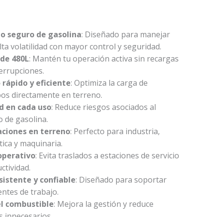
540.650.
$2.380.000.
 seguro de gasolina
: Diseñado para manejar
ta volatilidad con mayor control y seguridad.
 de 480L
: Mantén tu operación activa sin recargas
terrupciones.
rápido y eficiente
: Optimiza la carga de
pos directamente en terreno.
d en cada uso
: Reduce riesgos asociados al
o de gasolina.
aciones en terreno
: Perfecto para industria,
stica y maquinaria.
operativo
: Evita traslados a estaciones de servicio
ctividad.
sistente y confiable
: Diseñado para soportar
entes de trabajo.
el combustible
: Mejora la gestión y reduce
s innecesarios.