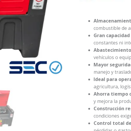
$2.
Almacenamiento
combustible de al
Gran capacidad
constantes ni in
Abastecimiento 
vehículos o equi
Mayor segurida
manejo y traslad
Ideal para oper
agricultura, logí
Ahorra tiempo 
y mejora la produ
Construcción re
condiciones exig
Control total d
pérdidas o gasto