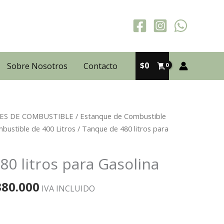
$
0
Sobre Nosotros
Contacto
ES DE COMBUSTIBLE
/
Estanque de Combustible
bustible de 400 Litros
/ Tanque de 480 litros para
0 litros para Gasolina
El
380.000
IVA INCLUIDO
cio
precio
ginal
actual
es: