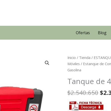
Ofertas
Blog
Inicio
/
Tienda
/
ESTANQU
Móviles
/
Estanque de Com
Gasolina
Tanque de 48
El
$
2.540.650
$
2.
pre
ori
era: