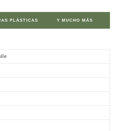
STICAS
Y MUCHO MÁS
IBC
ESTA
lle