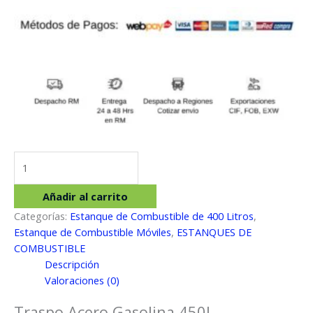
Traspo
Acero
Gasolina
Añadir al carrito
450L
Categorías:
Estanque de Combustible de 400 Litros
,
cantidad
Estanque de Combustible Móviles
,
ESTANQUES DE
COMBUSTIBLE
Descripción
Valoraciones (0)
Traspo Acero Gasolina 450L