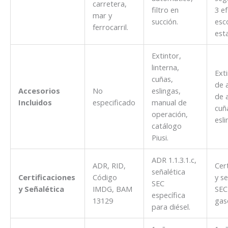
carretera,
filtro en
3 ef
mar y
succión.
esco
ferrocarril.
est
Extintor,
linterna,
Exti
cuñas,
de 
Accesorios
No
eslingas,
de 
Incluidos
especificado
manual de
cuñ
operación,
esli
catálogo
Piusi.
ADR 1.1.3.1.c,
ADR, RID,
Cert
señalética
Certificaciones
Código
y se
SEC
y Señalética
IMDG, BAM
SEC
específica
13129
gaso
para diésel.