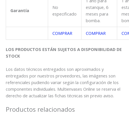
1 año para
1 a
No
estanque, 6
est
Garantía
especificado
meses para
mes
bomba.
bom
COMPRAR
COMPRAR
CO
LOS PRODUCTOS ESTÁN SUJETOS A DISPONIBILIDAD DE
STOCK
Los datos técnicos entregados son aproximados y
entregados por nuestros proveedores, las imágenes son
referenciales pudiendo variar según la configuración de los
componentes individuales. Multienvases Online se reserva el
derecho de actualizar las fichas técnicas sin previo aviso.
Productos relacionados