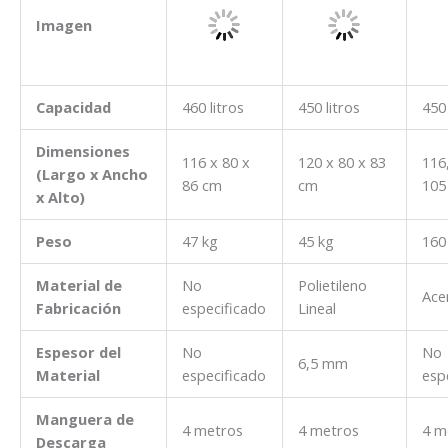
Imagen
Capacidad
460 litros
450 litros
450 
Dimensiones
116 x 80 x
120 x 80 x 83
116
(Largo x Ancho
86 cm
cm
105
x Alto)
Peso
47 kg
45 kg
160
Material de
No
Polietileno
Ace
Fabricación
especificado
Lineal
Espesor del
No
No
6,5 mm
Material
especificado
esp
Manguera de
4 metros
4 metros
4 m
Descarga