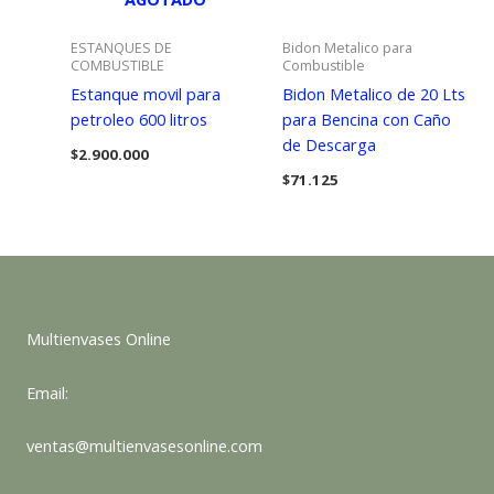
ESTANQUES DE
Bidon Metalico para
COMBUSTIBLE
Combustible
Estanque movil para
Bidon Metalico de 20 Lts
petroleo 600 litros
para Bencina con Caño
de Descarga
$
2.900.000
$
71.125
Multienvases Online
Email:
ventas@multienvasesonline.com