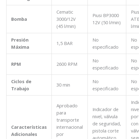
Cematic
Pius
Piusi BP3000
Bomba
3000/12V
ATE
12V (50 l/min)
(45 l/min)
l/mi
Presión
No
No
1,5 BAR
Máxima
especificado
esp
No
No
RPM
2600 RPM
especificado
esp
Ciclos de
No
No
30 min
Trabajo
especificado
esp
Ind
Aprobado
Indicador de
nive
para
nivel, válvula
por
transporte
de seguridad,
con 
Características
internacional
pistola corte
válv
Adicionales
por
automático,
seg