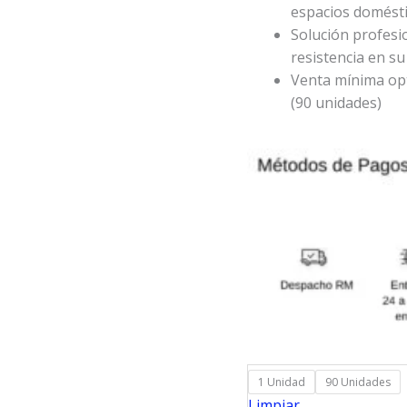
espacios domést
Solución profesi
resistencia en su
Venta mínima opt
(90 unidades)
1 Unidad
90 Unidades
Limpiar