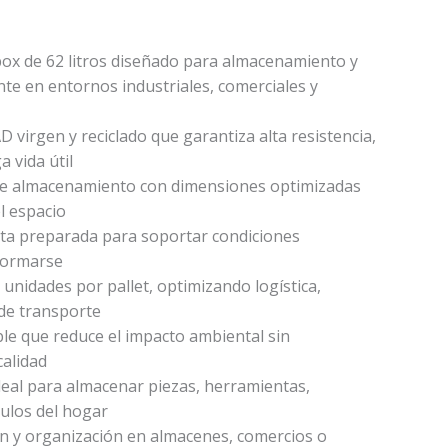
de
.223
ta
x de 62 litros diseñado para almacenamiento y
810.070
nte en entornos industriales, comerciales y
 virgen y reciclado que garantiza alta resistencia,
a vida útil
de almacenamiento con dimensiones optimizadas
l espacio
ta preparada para soportar condiciones
formarse
 unidades por pallet, optimizando logística,
 de transporte
ble que reduce el impacto ambiental sin
alidad
ideal para almacenar piezas, herramientas,
culos del hogar
ón y organización en almacenes, comercios o