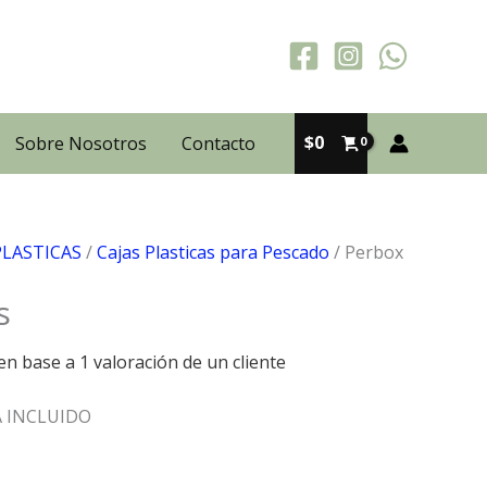
$
0
Sobre Nosotros
Contacto
PLASTICAS
/
Cajas Plasticas para Pescado
/ Perbox
s
en base a
1
valoración de un cliente
ngo
A INCLUIDO
cios: