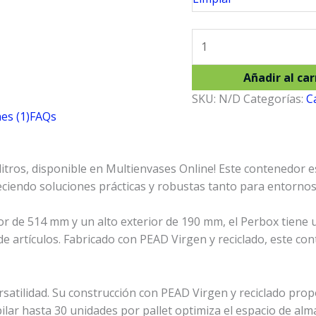
Perbox
62
lts
Añadir al car
cantidad
SKU:
N/D
Categorías:
C
es (1)
FAQs
2 litros, disponible en Multienvases Online! Este contenedor 
ciendo soluciones prácticas y robustas tanto para entornos
r de 514 mm y un alto exterior de 190 mm, el Perbox tiene u
e artículos. Fabricado con PEAD Virgen y reciclado, este co
ersatilidad. Su construcción con PEAD Virgen y reciclado prop
ilar hasta 30 unidades por pallet optimiza el espacio de alm