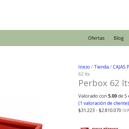
Ofertas
Blog
Inicio
/
Tienda
/
CAJAS 
62 lts
Perbox 62 lt
Valorado con
5.00
de 5 
(
1
valoración de cliente)
Ra
$
31.223
-
$
2.810.070
IV
de
pre