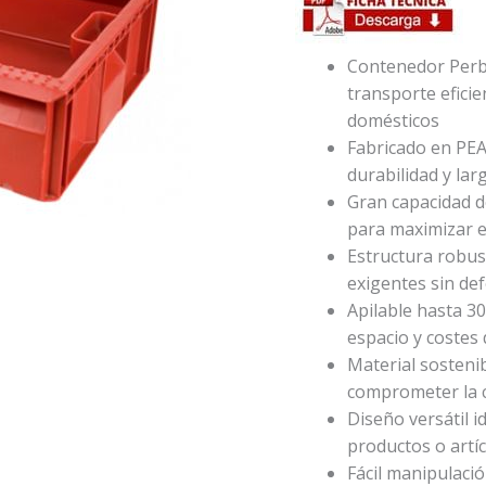
des
$31
has
Contenedor Perbo
$2.
transporte eficie
domésticos
Fabricado en PEAD
durabilidad y larg
Gran capacidad 
para maximizar e
Estructura robus
exigentes sin de
Apilable hasta 30
espacio y costes
Material sosteni
comprometer la c
Diseño versátil 
productos o artí
Fácil manipulaci